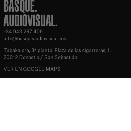
BASQUE.
AUDIOVISUAL.
+34 943 287 406
info@basqueaudiovisual.eus
Tabakalera, 3ª planta. Plaza de las cigarreras, 1.
20012 Donostia / San Sebastián
VER EN GOOGLE MAPS
Condiciones de uso
Política de privacidad
Política de cookies
Medios