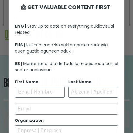
3 decades of the club and the effect it has had
📩 GET VALUABLE CONTENT FIRST
on the lives of many in the trans community.
Ver +
Regular clients of the club share how the Way
ENG |
Stay up to date on everything audiovisual
Out has helped them overcome very traumatic
01
02
03
04
05
06
related.
problems of abuse, social and family rejection,
and mental health. A safe place, a special
EUS |
Ikus-entzunezko sektorearekin zerikusia
place... we all need our own Way Out.
duen guztia egunean eduki.
ES |
Mantente al día de todo lo relacionado con el
sector audiovisual.
BUSCADOR DE PRODUCCIONES
First Name
Last Name
Email
TÍTULO
Organization