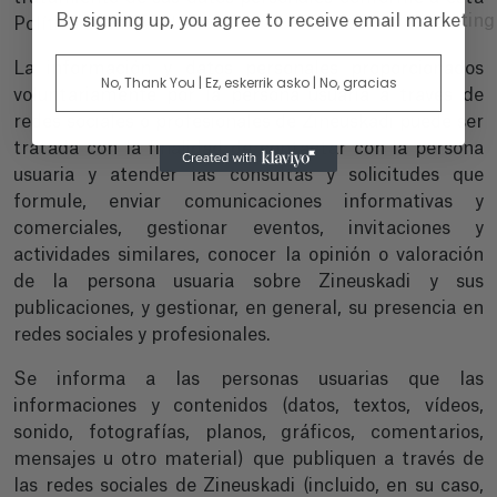
By signing up, you agree to receive email marketin
Política de Privacidad.
La información y datos personales proporcionados
No, Thank You | Ez, eskerrik asko | No, gracias
voluntariamente por la persona usuaria a través de
redes sociales o profesionales de Zineuskadi puede ser
tratada con la finalidad de contactar con la persona
usuaria y atender las consultas y solicitudes que
formule, enviar comunicaciones informativas y
comerciales, gestionar eventos, invitaciones y
actividades similares, conocer la opinión o valoración
de la persona usuaria sobre Zineuskadi y sus
publicaciones, y gestionar, en general, su presencia en
redes sociales y profesionales.
Se informa a las personas usuarias que las
informaciones y contenidos (datos, textos, vídeos,
sonido, fotografías, planos, gráficos, comentarios,
mensajes u otro material) que publiquen a través de
las redes sociales de Zineuskadi (incluido, en su caso,