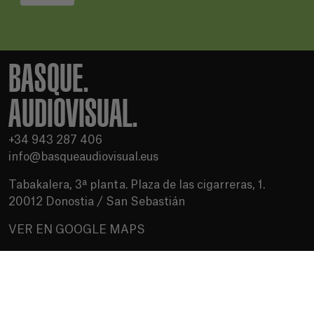
BASQUE.
AUDIOVISUAL.
+34 943 287 406
info@basqueaudiovisual.eus
Tabakalera, 3ª planta. Plaza de las cigarreras, 1.
20012 Donostia / San Sebastián
VER EN GOOGLE MAPS
Condiciones de uso
Política de privacidad