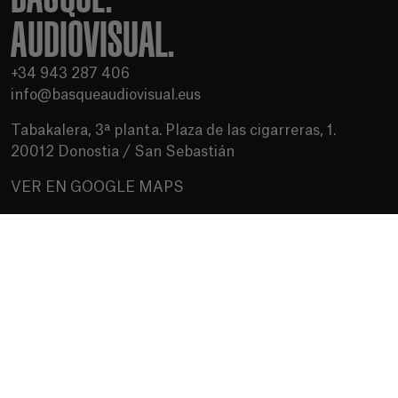
AUDIOVISUAL.
+34 943 287 406
info@basqueaudiovisual.eus
Tabakalera, 3ª planta. Plaza de las cigarreras, 1.
20012 Donostia / San Sebastián
VER EN GOOGLE MAPS
Condiciones de uso
Política de privacidad
Política de cookies
Medios