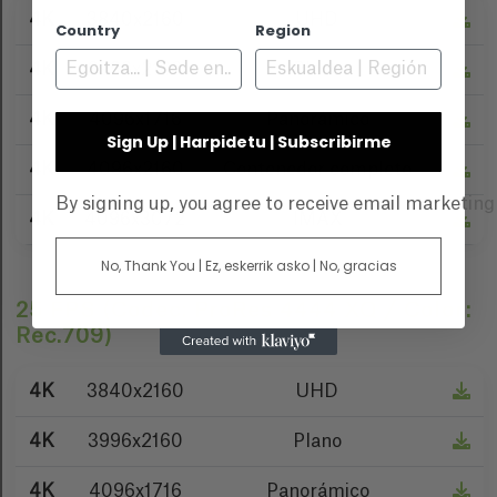
4K
3840x2160
UHD
Country
Region
4K
3996x2160
Plano
4K
4096x1716
Panorámico
Sign Up | Harpidetu | Subscribirme
4K
4096x2160
Contenedor completo
By signing up, you agree to receive email marketin
4K
4096x3072
IMAX
No, Thank You | Ez, eskerrik asko | No, gracias
25 FPS (Codec: ProRes 4444 XQ / Color:
Rec.709)
4K
3840x2160
UHD
4K
3996x2160
Plano
4K
4096x1716
Panorámico