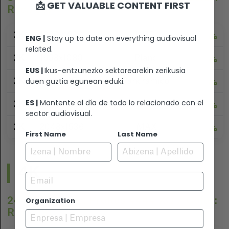
📩 GET VALUABLE CONTENT FIRST
Rec.709)
2K
1920x1080
UHD
ENG |
Stay up to date on everything audiovisual
related.
2K
1998x1080
Plano
EUS |
Ikus-entzunezko sektorearekin zerikusia
duen guztia egunean eduki.
2K
2048x858
Panorámico
ES |
Mantente al día de todo lo relacionado con el
2K
2048x1080
Contenedor completo
sector audiovisual.
2K
2048x1536
IMAX
First Name
Last Name
4K
Email
24 FPS (Codec: ProRes 4444 XQ / Color:
Organization
Rec.709)