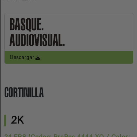
Descargar
CORTINILLA
2K
24 FPS (Codec: ProRes 4444 XQ / Color: