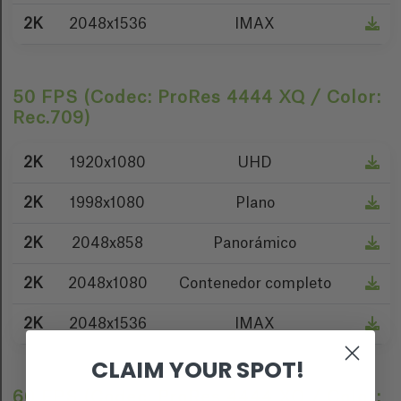
2K
2048x1536
IMAX
50 FPS (Codec: ProRes 4444 XQ / Color:
Rec.709)
2K
1920x1080
UHD
2K
1998x1080
Plano
2K
2048x858
Panorámico
2K
2048x1080
Contenedor completo
2K
2048x1536
IMAX
CLAIM YOUR SPOT!
60 FPS (Codec: ProRes 4444 XQ / Color: