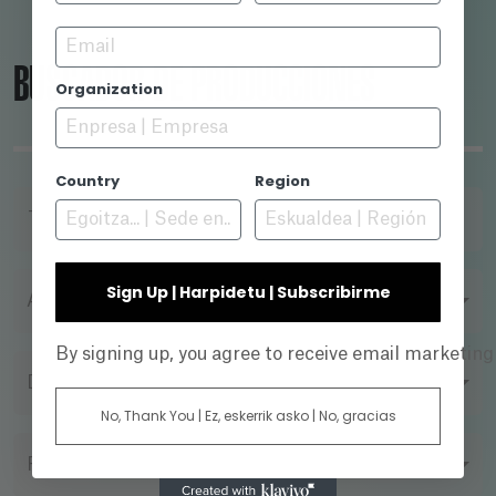
Email
BUSCADOR DE PRODUCCIONES
Organization
Country
Region
TÍTULO
Sign Up | Harpidetu | Subscribirme
AÑO
By signing up, you agree to receive email marketin
DIRECTOR
No, Thank You | Ez, eskerrik asko | No, gracias
FORMATO DE FILMACIÓN