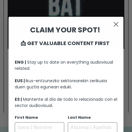
CLAIM YOUR SPOT!
📩 GET VALUABLE CONTENT FIRST
A NEW WORLD
ENG |
Stay up to date on everything audiovisual
related.
After 20 years of zombie apocalypse, Loinaz is
EUS |
Ikus-entzunezko sektorearekin zerikusia
bitten by one upon returning home. Near
duen guztia egunean eduki.
suicide, he discovers the plague is over. They
ES |
Mantente al día de todo lo relacionado con el
found the cure, and she can prepare it with
Ver +
sector audiovisual.
what's at home. Does a new world begin?
First Name
Last Name