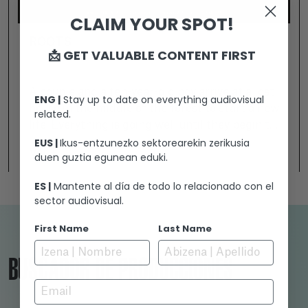
CLAIM YOUR SPOT!
ROOTS
📩 GET VALUABLE CONTENT FIRST
A couple and a ten-year-old boy arrive at a lost
ENG |
Stay up to date on everything audiovisual
house in the middle of the forest to start a new
related.
life. Everything is going well until they begin to
EUS |
Ikus-entzunezko sektorearekin zerikusia
be harassed by a sinister ghost who wants to
Ver +
duen guztia egunean eduki.
take Zigor away. From that moment on, the
couple's life will become a nightmare in which
ES |
Mantente al día de todo lo relacionado con el
they will be subjected to a supernatural trial in
sector audiovisual.
which they will have to face their ghosts. And
not everyone is prepared to survive their
First Name
Last Name
ghosts.
BUSCADOR DE PRODUCCIONES
Email