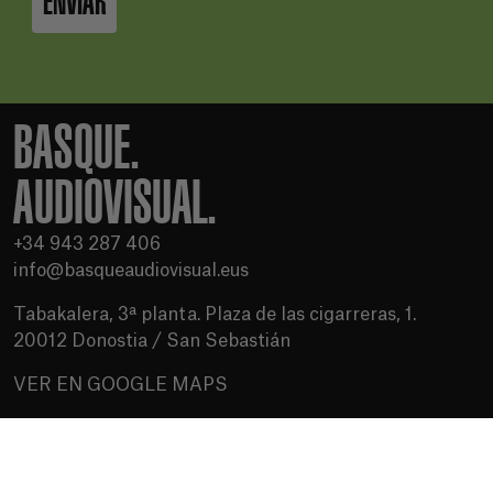
ENVIAR
BASQUE.
AUDIOVISUAL.
+34 943 287 406
info@basqueaudiovisual.eus
Tabakalera, 3ª planta. Plaza de las cigarreras, 1.
20012 Donostia / San Sebastián
VER EN GOOGLE MAPS
Condiciones de uso
Política de privacidad