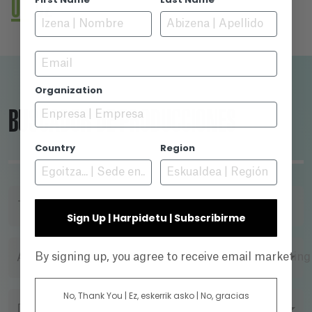
01
02
Narjis reads her mother's diaries, in which she
describes the obstacles she had to overcome
to build her school for the deaf.
Email
Organization
BUSCADOR DE PRODUCCIONES
Country
Region
TÍTULO
Sign Up | Harpidetu | Subscribirme
By signing up, you agree to receive email marketin
AÑO
No, Thank You | Ez, eskerrik asko | No, gracias
DIRECTOR