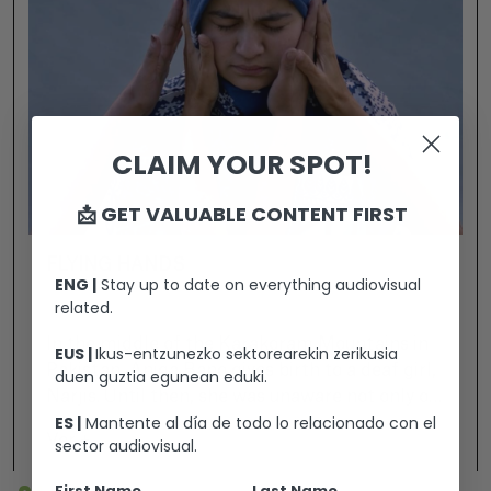
CLAIM YOUR SPOT!
📩 GET VALUABLE CONTENT FIRST
FLYING HANDS
ENG |
Stay up to date on everything audiovisual
related.
In the middle of the Karakoram Mountains in
EUS |
Ikus-entzunezko sektorearekin zerikusia
Pakistan, Aniqa Bano gives birth to a deaf girl,
duen guztia egunean eduki.
Narjis. Until then, she was unaware not only of
ES |
Mantente al día de todo lo relacionado con el
the rejection and stigma attached to these
Ver +
sector audiovisual.
girls, but of their very existence, hidden away in
the shame of their families. Sixteen years later,
First Name
Last Name