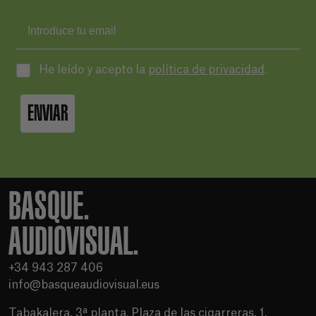
He leído y acepto la
política de privacidad
.
ENVIAR
BASQUE.
AUDIOVISUAL.
+34 943 287 406
info@basqueaudiovisual.eus
Tabakalera, 3ª planta. Plaza de las cigarreras, 1.