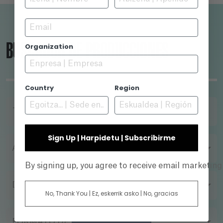
Email
BUSCADOR DE PRODUCCIONES
Organization
Country
Region
TÍTULO
Sign Up | Harpidetu | Subscribirme
AÑO
By signing up, you agree to receive email marketin
DIRECTOR
No, Thank You | Ez, eskerrik asko | No, gracias
FORMATO DE FILMACIÓN