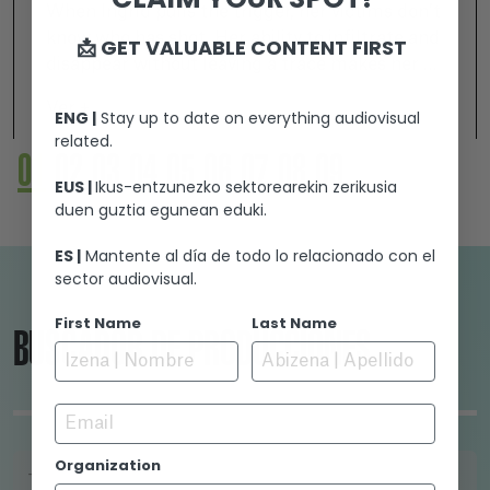
When Ingrid pulls the trigger, her victims don’t
know who has shot. Her ability to infiltrate and
📩 GET VALUABLE CONTENT FIRST
disappear without leaving a trace makes her an
unrelenting killer. But that power comes from
Ver +
ENG |
Stay up to date on everything audiovisual
another world, a place inhabited by creatures.
related.
When Melville, a smuggler who traffics
01
02
03
04
05
06
07
08
09
extremely strange goods, wants to kill a
EUS |
Ikus-entzunezko sektorearekin zerikusia
powerful rival businessman who wants to gain
duen guztia egunean eduki.
control of the port from him, he knows that
only Ingrid can finish the job.
ES |
Mantente al día de todo lo relacionado con el
sector audiovisual.
First Name
Last Name
BUSCADOR DE PRODUCCIONES
Email
Organization
TÍTULO