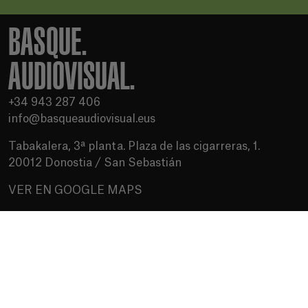
BASQUE.
AUDIOVISUAL.
+34 943 287 406
info@basqueaudiovisual.eus
Tabakalera, 3ª planta. Plaza de las cigarreras, 1.
20012 Donostia / San Sebastián
VER EN GOOGLE MAPS
Condiciones de uso
Política de privacidad
Política de cookies
Medios