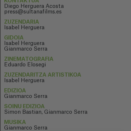
KONTAKTUA
Diego Herguera Acosta
press@sultanafilms.es
ZUZENDARIA
Isabel Herguera
GIDOIA
Isabel Herguera
Gianmarco Serra
ZINEMATOGRAFIA
Eduardo Elosegi
ZUZENDARITZA ARTISTIKOA
Isabel Herguera
EDIZIOA
Gianmarco Serra
SOINU EDIZIOA
Simon Bastian, Gianmarco Serra
MUSIKA
Gianmarco Serra