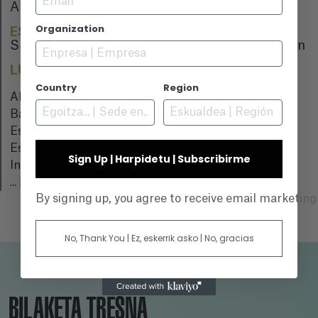
Aravind Senan
Organization
ESTREINALDIA
SSIFF - Festival Internacional de San Sebastián
LURRALDEA BANAKETAREKIN
Country
Region
Alemania
Bangladesh
España
Estados Unidos de América
Sign Up | Harpidetu | Subscribirme
India
...
[Gehiago ikusi]
By signing up, you agree to receive email marketin
No, Thank You | Ez, eskerrik asko | No, gracias
BILAKETA TRESNA