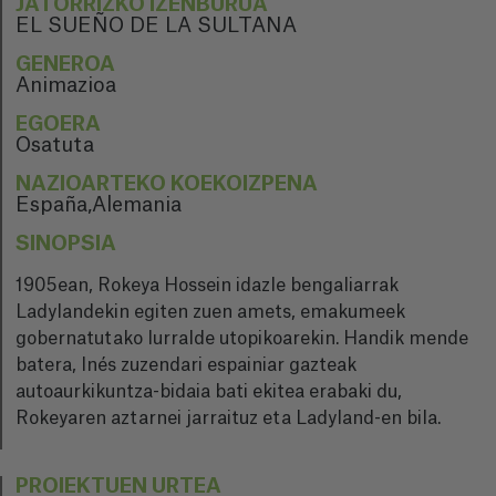
JATORRIZKO IZENBURUA
EL SUEÑO DE LA SULTANA
GENEROA
Animazioa
EGOERA
Osatuta
NAZIOARTEKO KOEKOIZPENA
España,Alemania
SINOPSIA
1905ean, Rokeya Hossein idazle bengaliarrak
Ladylandekin egiten zuen amets, emakumeek
gobernatutako lurralde utopikoarekin. Handik mende
batera, Inés zuzendari espainiar gazteak
autoaurkikuntza-bidaia bati ekitea erabaki du,
Rokeyaren aztarnei jarraituz eta Ladyland-en bila.
PROIEKTUEN URTEA