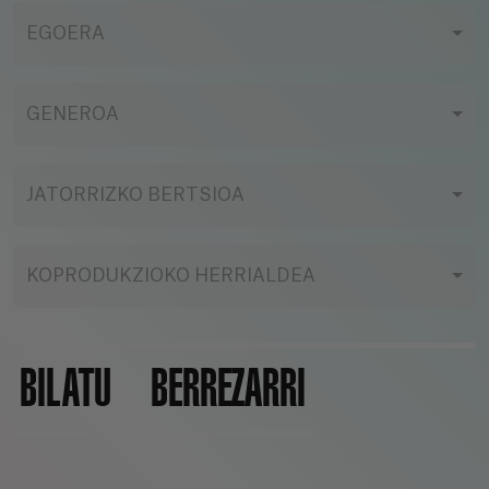
EGOERA
GENEROA
JATORRIZKO BERTSIOA
KOPRODUKZIOKO HERRIALDEA
BILATU
BERREZARRI