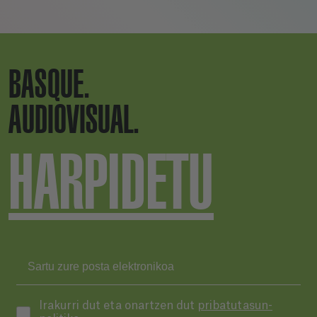
BASQUE.
AUDIOVISUAL.
HARPIDETU
Irakurri dut eta onartzen dut
pribatutasun-