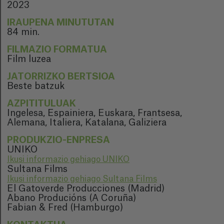
2023
IRAUPENA MINUTUTAN
84 min.
FILMAZIO FORMATUA
Film luzea
JATORRIZKO BERTSIOA
Beste batzuk
AZPITITULUAK
Ingelesa, Espainiera, Euskara, Frantsesa,
Alemana, Italiera, Katalana, Galiziera
PRODUKZIO-ENPRESA
UNIKO
Ikusi informazio gehiago UNIKO
Sultana Films
Ikusi informazio gehiago Sultana Films
El Gatoverde Producciones (Madrid)
Abano Producións (A Coruña)
Fabian & Fred (Hamburgo)