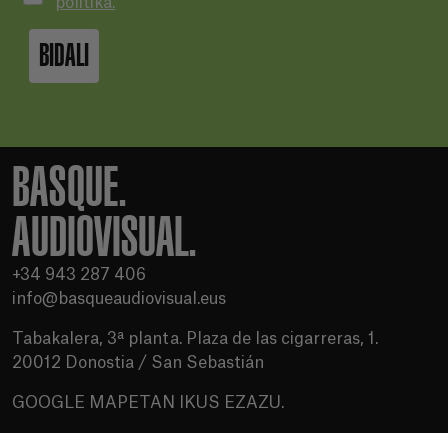
politika.
BIDALI
BASQUE.
AUDIOVISUAL.
+34 943 287 406
info@basqueaudiovisual.eus
Tabakalera, 3ª planta. Plaza de las cigarreras, 1.
20012 Donostia / San Sebastián
GOOGLE MAPETAN IKUS EZAZU.
Erabilera baldintzak