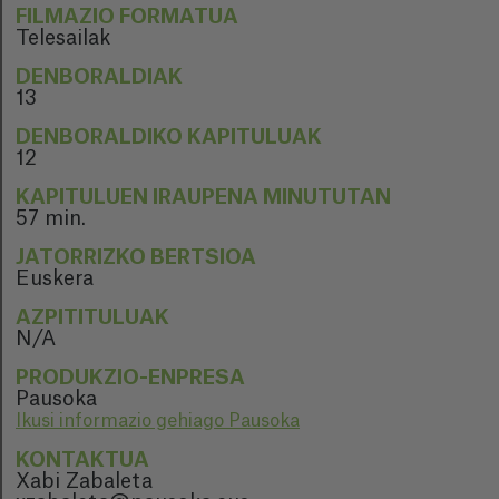
FILMAZIO FORMATUA
Telesailak
DENBORALDIAK
13
DENBORALDIKO KAPITULUAK
12
KAPITULUEN IRAUPENA MINUTUTAN
57 min.
JATORRIZKO BERTSIOA
Euskera
AZPITITULUAK
N/A
PRODUKZIO-ENPRESA
Pausoka
Ikusi informazio gehiago Pausoka
KONTAKTUA
Xabi Zabaleta