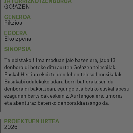
JATORRIZKO IZENBURUA
GO!AZEN
GENEROA
Fikzioa
EGOERA
Ekoizpena
SINOPSIA
Telebistako filma moduan jaio bazen ere, jada 13
denboraldi beteko ditu aurten Go!azen telesailak.
Euskal Herrian ekoiztu den lehen telesail musikalak,
Basakabi udalekuko udara berri bat erakusen du
denboraldi bakoitzean, egungo eta betiko euskal abesti
ezagunen bertsioak eskeiniz. Aurtengoa ere, umorez
eta abenturaz beteriko denboraldia izango da.
PROIEKTUEN URTEA
2026