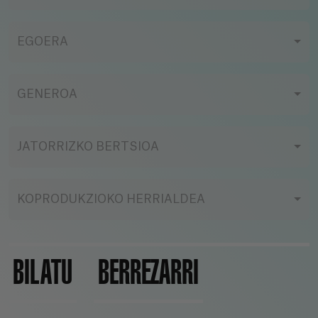
EGOERA
GENEROA
JATORRIZKO BERTSIOA
KOPRODUKZIOKO HERRIALDEA
BILATU
BERREZARRI