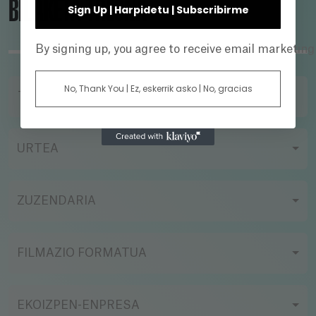
BILAKETA TRESNA
Sign Up | Harpidetu | Subscribirme
By signing up, you agree to receive email marketin
No, Thank You | Ez, eskerrik asko | No, gracias
TITULUA
URTEA
ZUZENDARIA
FILMAZIO FORMATUA
EKOIZPEN-ENPRESA