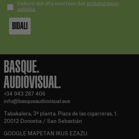
Irakurri dut eta onartzen dut
pribatutasun-
politika.
BIDALI
BASQUE.
AUDIOVISUAL.
+34 943 287 406
info@basqueaudiovisual.eus
Tabakalera, 3ª planta. Plaza de las cigarreras, 1.
20012 Donostia / San Sebastián
GOOGLE MAPETAN IKUS EZAZU.