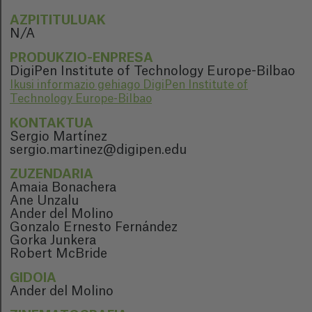
AZPITITULUAK
N/A
PRODUKZIO-ENPRESA
DigiPen Institute of Technology Europe-Bilbao
Ikusi informazio gehiago DigiPen Institute of
Technology Europe-Bilbao
KONTAKTUA
Sergio Martínez
sergio.martinez@digipen.edu
ZUZENDARIA
Amaia Bonachera
Ane Unzalu
Ander del Molino
Gonzalo Ernesto Fernández
Gorka Junkera
Robert McBride
GIDOIA
Ander del Molino