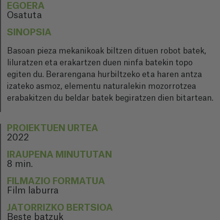
EGOERA
Osatuta
SINOPSIA
Basoan pieza mekanikoak biltzen dituen robot batek,
liluratzen eta erakartzen duen ninfa batekin topo
egiten du. Berarengana hurbiltzeko eta haren antza
izateko asmoz, elementu naturalekin mozorrotzea
erabakitzen du beldar batek begiratzen dien bitartean.
PROIEKTUEN URTEA
2022
IRAUPENA MINUTUTAN
8 min.
FILMAZIO FORMATUA
Film laburra
JATORRIZKO BERTSIOA
Beste batzuk