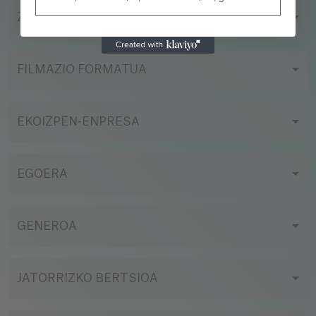
ZUZENDARIA
FILMAZIO FORMATUA
EKOIZPEN-ENPRESA
EGOERA
GENEROA
JATORRIZKO BERTSIOA