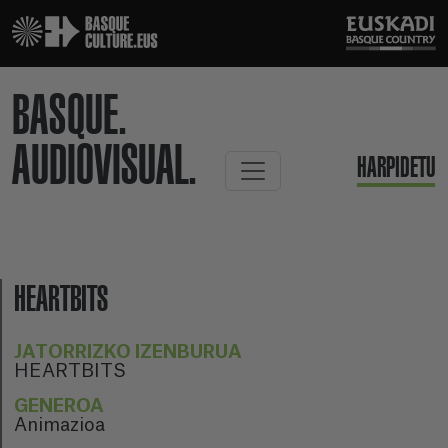
BASQUE.
AUDIOVISUAL.
HARPIDETU
HEARTBITS
JATORRIZKO IZENBURUA
HEARTBITS
GENEROA
Animazioa