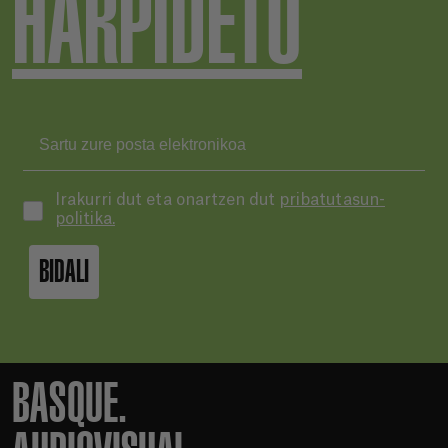
HARPIDETU
Irakurri dut eta onartzen dut
pribatutasun-
politika.
BIDALI
BASQUE.