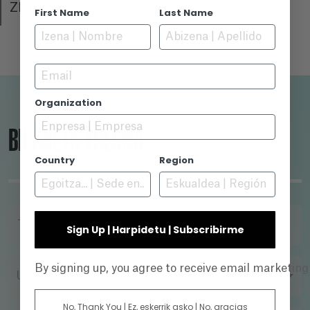
ZINEBI 64
First Name
Last Name
Email
Organization
BILAKETA TRESNA
Country
Region
TITULUA
Sign Up | Harpidetu | Subscribirme
By signing up, you agree to receive email marketin
URTEA
No, Thank You | Ez, eskerrik asko | No, gracias