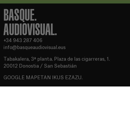
BASQUE.
AUDIOVISUAL.
+34 943 287 406
info@basqueaudiovisual.eus
Tabakalera, 3ª planta. Plaza de las cigarreras, 1.
20012 Donostia / San Sebastián
GOOGLE MAPETAN IKUS EZAZU.
Erabilera baldintzak
Pribatutasun politika
Cookien politika
Baliabideak