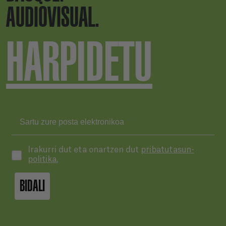
AUDIOVISUAL.
HARPIDETU
Irakurri dut eta onartzen dut
pribatutasun-
politika.
BIDALI