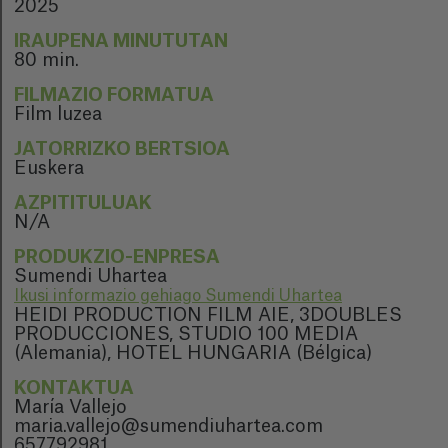
2025
IRAUPENA MINUTUTAN
80 min.
FILMAZIO FORMATUA
Film luzea
JATORRIZKO BERTSIOA
Euskera
AZPITITULUAK
N/A
PRODUKZIO-ENPRESA
Sumendi Uhartea
Ikusi informazio gehiago Sumendi Uhartea
HEIDI PRODUCTION FILM AIE, 3DOUBLES
PRODUCCIONES, STUDIO 100 MEDIA
(Alemania), HOTEL HUNGARIA (Bélgica)
KONTAKTUA
María Vallejo
maria.vallejo@sumendiuhartea.com
657792981