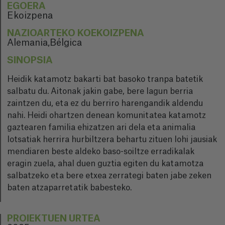
EGOERA
Ekoizpena
NAZIOARTEKO KOEKOIZPENA
Alemania,Bélgica
SINOPSIA
Heidik katamotz bakarti bat basoko tranpa batetik
salbatu du. Aitonak jakin gabe, bere lagun berria
zaintzen du, eta ez du berriro harengandik aldendu
nahi. Heidi ohartzen denean komunitatea katamotz
gaztearen familia ehizatzen ari dela eta animalia
lotsatiak herrira hurbiltzera behartu zituen lohi jausiak
mendiaren beste aldeko baso-soiltze erradikalak
eragin zuela, ahal duen guztia egiten du katamotza
salbatzeko eta bere etxea zerrategi baten jabe zeken
baten atzaparretatik babesteko.
PROIEKTUEN URTEA