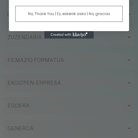
No, Thank You | Ez, eskerrik asko | No, gracias
URTEA
ZUZENDARIA
FILMAZIO FORMATUA
EKOIZPEN-ENPRESA
EGOERA
GENEROA