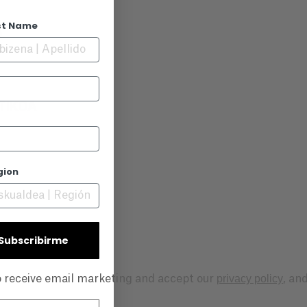
st Name
o
TIKOA
gion
| Subscribirme
privacy policy
to receive email marketing and accept our
, an