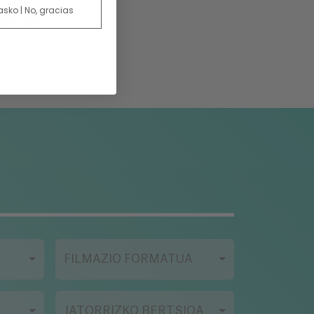
 asko | No, gracias
AREKIN
FILMAZIO FORMATUA
JATORRIZKO BERTSIOA