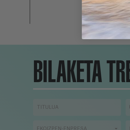
BILAKETA TR
TITULUA
EKOIZPEN-ENPRESA