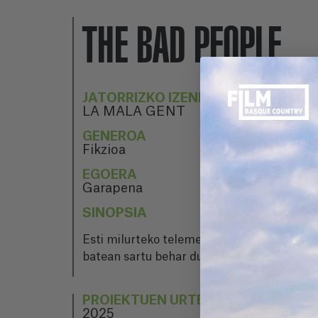
THE BAD PEOPLE
JATORRIZKO IZENBURUA
LA MALA GENT
GENEROA
Fikzioa
EGOERA
Garapena
SINOPSIA
Esti milurteko telemerkatari bat da, eta b
batean sartu behar du salbatzeko.
PROIEKTUEN URTEA
2025