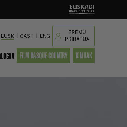
EREMU
|
|
EUSK
CAST
ENG
PRIBATUA
FILM BASQUE COUNTRY
KIMUAK
ALOGOA