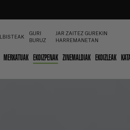
GURI
JAR ZAITEZ GUREKIN
LBISTEAK
BURUZ
HARREMANETAN
MERKATUAK
EKOIZPENAK
ZINEMALDIAK
EKOIZLEAK
KAT