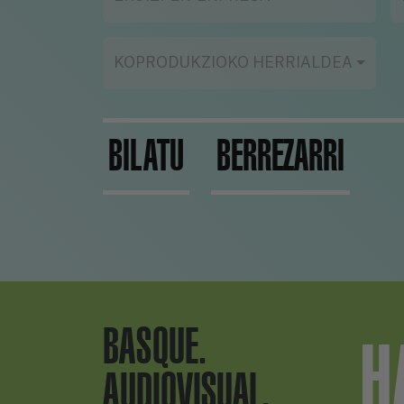
KOPRODUKZIOKO HERRIALDEA
BILATU
BERREZARRI
BASQUE.
H
AUDIOVISUAL.