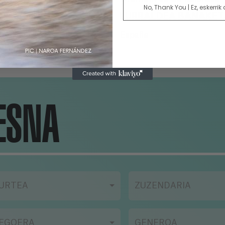
No, Thank You | Ez, eskerrik
LURRALDEA BANAKET
España
ESNA
URTEA
ZUZENDARIA
EGOERA
GENEROA