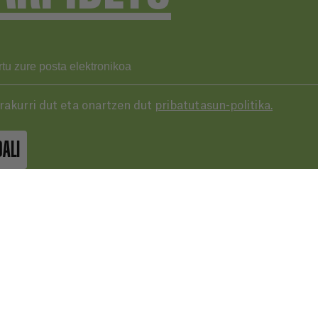
Irakurri dut eta onartzen dut
pribatutasun-politika.
DALI
43 287 406
basqueaudiovisual.eus
lera, 3ª planta. Plaza de las cigarreras,
 Donostia / San Sebastián
Erabilera