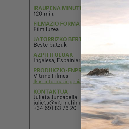
IRAUPENA MINUTUTAN
120 min.
FILMAZIO FORMATUA
Film luzea
JATORRIZKO BERTSIOA
Beste batzuk
AZPITITULUAK
Ingelesa, Espainiera, Euskara, Katalan
PRODUKZIO-ENPRESA
Vitrine Filmes
Ikusi informazio gehiago Vitrine Filmes
KONTAKTUA
Julieta Juncadella
julieta@vitrinefilmes.com
+34 691 83 76 20