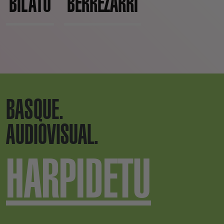
BILATU
BERREZARRI
BASQUE.
AUDIOVISUAL.
HARPIDETU