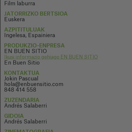
Film laburra
JATORRIZKO BERTSIOA
Euskera
AZPITITULUAK
Ingelesa, Espainiera
PRODUKZIO-ENPRESA
EN BUEN SITIO
Ikusi informazio gehiago EN BUEN SITIO
En Buen Sitio
KONTAKTUA
Jokin Pascual
hola@enbuensitio.com
848 414 558
ZUZENDARIA
Andrés Salaberri
GIDOIA
Andrés Salaberri