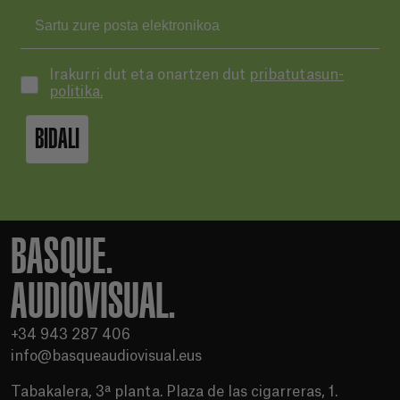
Irakurri dut eta onartzen dut
pribatutasun-
politika.
BIDALI
BASQUE.
AUDIOVISUAL.
+34 943 287 406
info@basqueaudiovisual.eus
Tabakalera, 3ª planta. Plaza de las cigarreras, 1.