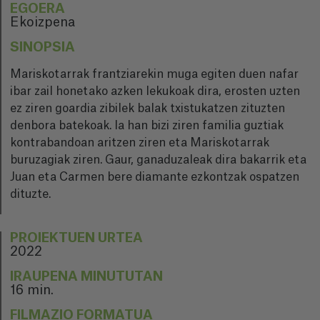
EGOERA
Ekoizpena
SINOPSIA
Mariskotarrak frantziarekin muga egiten duen nafar
ibar zail honetako azken lekukoak dira, erosten uzten
ez ziren goardia zibilek balak txistukatzen zituzten
denbora batekoak. Ia han bizi ziren familia guztiak
kontrabandoan aritzen ziren eta Mariskotarrak
buruzagiak ziren. Gaur, ganaduzaleak dira bakarrik eta
Juan eta Carmen bere diamante ezkontzak ospatzen
dituzte.
PROIEKTUEN URTEA
2022
IRAUPENA MINUTUTAN
16 min.
FILMAZIO FORMATUA