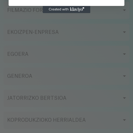
FILMAZIO FORMATUA
EKOIZPEN-ENPRESA
EGOERA
GENEROA
JATORRIZKO BERTSIOA
KOPRODUKZIOKO HERRIALDEA