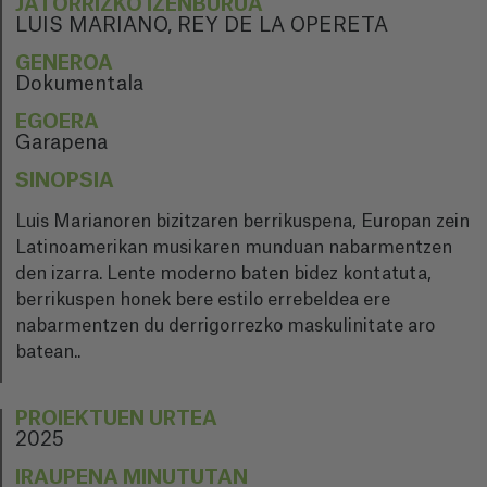
JATORRIZKO IZENBURUA
LUIS MARIANO, REY DE LA OPERETA
GENEROA
Dokumentala
EGOERA
Garapena
SINOPSIA
Luis Marianoren bizitzaren berrikuspena, Europan zein
Latinoamerikan musikaren munduan nabarmentzen
den izarra. Lente moderno baten bidez kontatuta,
berrikuspen honek bere estilo errebeldea ere
nabarmentzen du derrigorrezko maskulinitate aro
batean..
PROIEKTUEN URTEA
2025
IRAUPENA MINUTUTAN