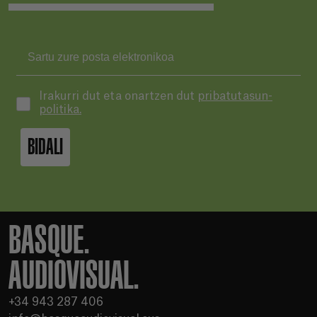
Irakurri dut eta onartzen dut
pribatutasun-
politika.
BIDALI
BASQUE.
AUDIOVISUAL.
+34 943 287 406