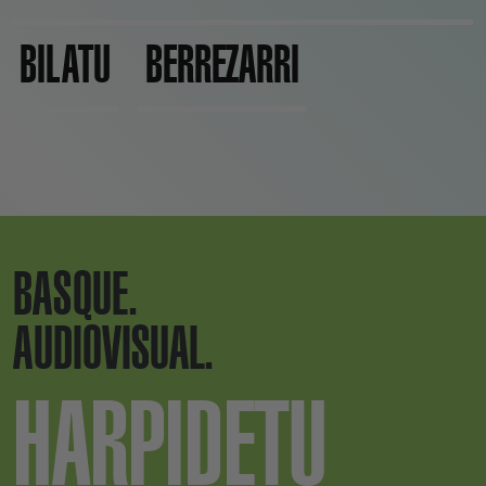
BILATU
BERREZARRI
BASQUE.
AUDIOVISUAL.
HARPIDETU