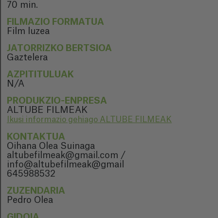
70 min.
FILMAZIO FORMATUA
Film luzea
JATORRIZKO BERTSIOA
Gaztelera
AZPITITULUAK
N/A
PRODUKZIO-ENPRESA
ALTUBE FILMEAK
Ikusi informazio gehiago ALTUBE FILMEAK
KONTAKTUA
Oihana Olea Suinaga
altubefilmeak@gmail.com /
info@altubefilmeak@gmail
645988532
ZUZENDARIA
Pedro Olea
GIDOIA