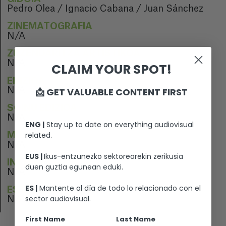
Pedro Olea / Ignacio Cabana / Juan Sánchez
ZINEMATOGRAFIA
N/A
ZUZENDARITZA ARTISTIKOA
N/A
CLAIM YOUR SPOT!
EDIZIOA
N/A
📩 GET VALUABLE CONTENT FIRST
SOINU EDIZIOA
N/A
ENG |
Stay up to date on everything audiovisual
related.
MUSIKA
N/A
EUS |
Ikus-entzunezko sektorearekin zerikusia
INTERPRETEAK
duen guztia egunean eduki.
N/A
ES |
Mantente al día de todo lo relacionado con el
ESTREINALDIA
sector audiovisual.
N/A
First Name
Last Name