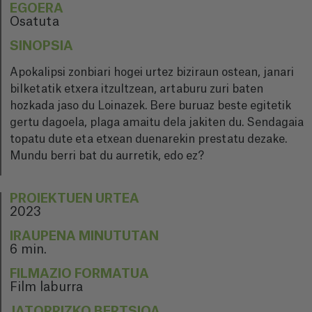
EGOERA
Osatuta
SINOPSIA
Apokalipsi zonbiari hogei urtez biziraun ostean, janari
bilketatik etxera itzultzean, artaburu zuri baten
hozkada jaso du Loinazek. Bere buruaz beste egitetik
gertu dagoela, plaga amaitu dela jakiten du. Sendagaia
topatu dute eta etxean duenarekin prestatu dezake.
Mundu berri bat du aurretik, edo ez?
PROIEKTUEN URTEA
2023
IRAUPENA MINUTUTAN
6 min.
FILMAZIO FORMATUA
Film laburra
JATORRIZKO BERTSIOA