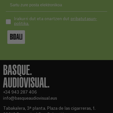
Irakurri dut eta onartzen dut
pribatutasun-
politika.
BIDALI
BASQUE.
AUDIOVISUAL.
+34 943 287 406
info@basqueaudiovisual.eus
Tabakalera, 3ª planta. Plaza de las cigarreras, 1.