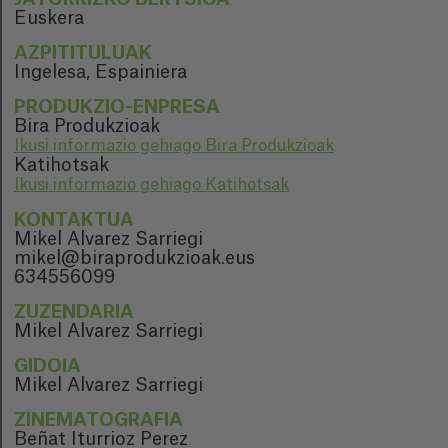
Euskera
AZPITITULUAK
Ingelesa, Espainiera
PRODUKZIO-ENPRESA
Bira Produkzioak
Ikusi informazio gehiago Bira Produkzioak
Katihotsak
Ikusi informazio gehiago Katihotsak
KONTAKTUA
Mikel Alvarez Sarriegi
mikel@biraprodukzioak.eus
634556099
ZUZENDARIA
Mikel Alvarez Sarriegi
GIDOIA
Mikel Alvarez Sarriegi
ZINEMATOGRAFIA
Beñat Iturrioz Perez