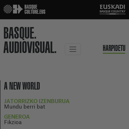
BASQUE.
AUDIOVISUAL.
HARPIDETU
A NEW WORLD
JATORRIZKO IZENBURUA
Mundu berri bat
GENEROA
Fikzioa