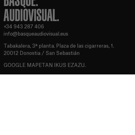
BASQUE.
AUDIOVISUAL.
+34 943 287 406
info@basqueaudiovisual.eus
Tabakalera, 3ª planta. Plaza de las cigarreras, 1.
20012 Donostia / San Sebastián
GOOGLE MAPETAN IKUS EZAZU.
Erabilera baldintzak
Pribatutasun politika
Cookien politika
Baliabideak