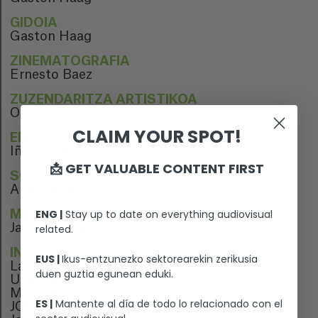
GIDOIA
Gaston Haag
ZINEMATOGRAFIA
Ernesto Baez
ZUZENDARITZA ARTISTIKOA
Olatz Borrue
CLAIM YOUR SPOT!
EDIZIOA
Iñigo San Juan
📩 GET VALUABLE CONTENT FIRST
SOINU EDIZIOA
Ander Mañero
ENG |
Stay up to date on everything audiovisual
MUSIKA
Javier Bayon
related.
INTERPRETEAK
EUS |
Ikus-entzunezko sektorearekin zerikusia
Lander Otaola
duen guztia egunean eduki.
Usue Alvarez
Mario Mayo
ES |
Mantente al día de todo lo relacionado con el
JORDI AGUILAR