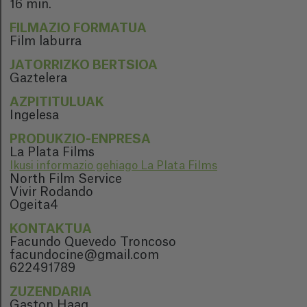
16 min.
FILMAZIO FORMATUA
Film laburra
JATORRIZKO BERTSIOA
Gaztelera
AZPITITULUAK
Ingelesa
PRODUKZIO-ENPRESA
La Plata Films
Ikusi informazio gehiago La Plata Films
North Film Service
Vivir Rodando
Ogeita4
KONTAKTUA
Facundo Quevedo Troncoso
facundocine@gmail.com
622491789
ZUZENDARIA
Gaston Haag