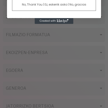
No, Thank You | Ez, eskerrik asko | No, gracias
ZUZENDARIA
FILMAZIO FORMATUA
EKOIZPEN-ENPRESA
EGOERA
GENEROA
JATORRIZKO BERTSIOA