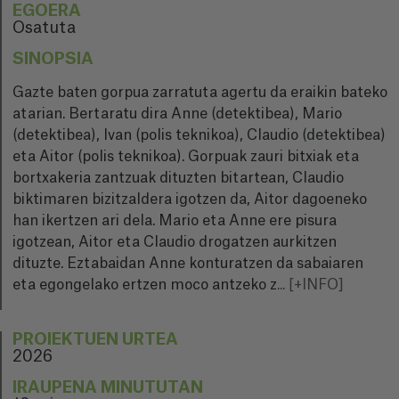
EGOERA
Osatuta
SINOPSIA
Gazte baten gorpua zarratuta agertu da eraikin bateko
atarian. Bertaratu dira Anne (detektibea), Mario
(detektibea), Ivan (polis teknikoa), Claudio (detektibea)
eta Aitor (polis teknikoa). Gorpuak zauri bitxiak eta
bortxakeria zantzuak dituzten bitartean, Claudio
biktimaren bizitzaldera igotzen da, Aitor dagoeneko
han ikertzen ari dela. Mario eta Anne ere pisura
igotzean, Aitor eta Claudio drogatzen aurkitzen
dituzte. Eztabaidan Anne konturatzen da sabaiaren
eta egongelako ertzen moco antzeko z
...
[+INFO]
PROIEKTUEN URTEA
2026
IRAUPENA MINUTUTAN