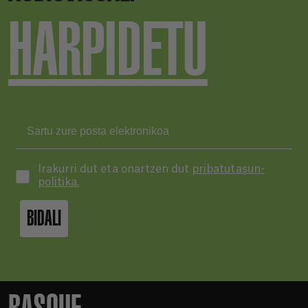
HARPIDETU
Irakurri dut eta onartzen dut
pribatutasun-
politika.
BIDALI