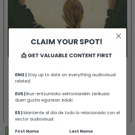
CLAIM YOUR SPOT!
📩 GET VALUABLE CONTENT FIRST
THE RITE OF SPRING
ENG |
Stay up to date on everything audiovisual
related.
THE RITE OF SPRING is a story about growing
EUS |
Ikus-entzunezko sektorearekin zerikusia
up and learning to relate to pleasure and fear,
duen guztia egunean eduki.
who one truly is and about how the most
unexpected encounter can change our life.
ES |
Mantente al día de todo lo relacionado con el
Ver +
sector audiovisual.
01
02
03
04
05
06
07
08
09
First Name
Last Name