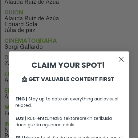
Alauda Ruiz de Azúa
GUION
Alauda Ruiz de Azúa
Eduard Sola
Júlia de paz
CINEMATOGRAFÍA
Sergi Gallardo
DIRECCIÓN ARTÍSTICA
CLAIM YOUR SPOT!
Zaloa Ziluaga Amigó
EDICIÓN
📩 GET VALUABLE CONTENT FIRST
Andrés Gil
EDICIÓN DE SONIDO
Andrea Saenz Pereiro, Mayte Cabrera Cazorla
ENG |
Stay up to date on everything audiovisual
related.
MÚSICA
Fernando Velázquez
EUS |
Ikus-entzunezko sektorearekin zerikusia
INTÉRPRETES
duen guztia egunean eduki.
Nagore Aranburu
Pedro Casablanc
ES |
Mantente al día de todo lo relacionado con el