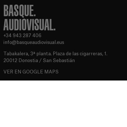
BASQUE.
AUDIOVISUAL.
+34 943 287 406
info@basqueaudiovisual.eus
Tabakalera, 3ª planta. Plaza de las cigarreras, 1.
20012 Donostia / San Sebastián
VER EN GOOGLE MAPS
Condiciones de uso
Política de privacidad
Política de cookies
Medios