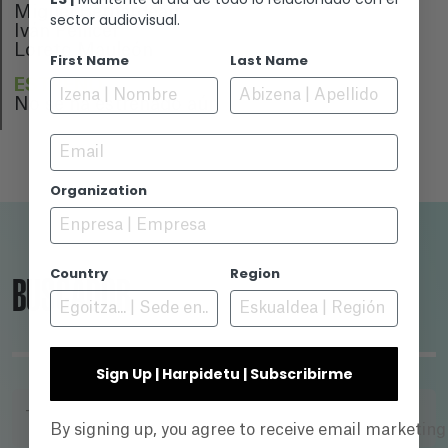
Miguel Bernardeau
sector audiovisual.
Iván Pellicer
Loreto Mauleón
First Name
Last Name
ESTRENO
No se ha estrenado aún
Email
Organization
Country
Region
BUSCADOR
Sign Up | Harpidetu | Subscribirme
TÍTULO
By signing up, you agree to receive email marketin