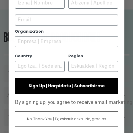
Email
Organization
BUSCADOR DE PRODUCCIONES
Country
Region
TÍTULO
Sign Up | Harpidetu | Subscribirme
AÑO
By signing up, you agree to receive email marketin
DIRECTOR
No, Thank You | Ez, eskerrik asko | No, gracias