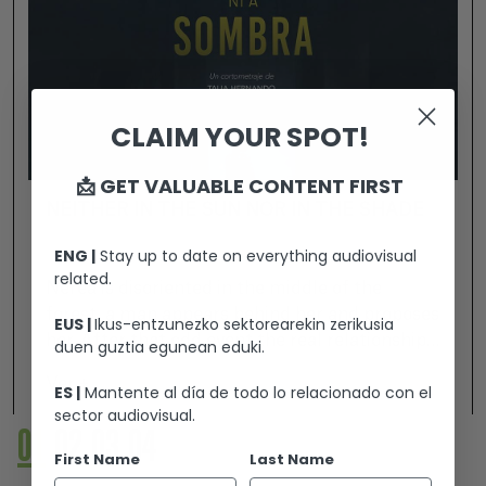
CLAIM YOUR SPOT!
📩 GET VALUABLE CONTENT FIRST
NEITHER IN THE SUN NOR IN THE SHADE
ENG |
Stay up to date on everything audiovisual
related.
Nerea is disoriented in the middle of the
forest, a man appears behind her and proposes
EUS |
Ikus-entzunezko sektorearekin zerikusia
her. After that odd event the real relationship
duen guztia egunean eduki.
that bonds them will be unveiled and why
Ver +
ES |
Mantente al día de todo lo relacionado con el
Nerea is with him.
sector audiovisual.
01
02
03
04
First Name
Last Name