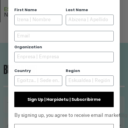
ESTRENO
First Name
Last Name
No se ha estrenado aún
Email
Organization
BUSCADOR
Country
Region
Sign Up | Harpidetu | Subscribirme
TÍTULO
By signing up, you agree to receive email marketin
AÑO