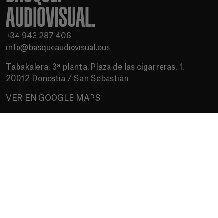
AUDIOVISUAL.
+34 943 287 406
info@basqueaudiovisual.eus
Tabakalera, 3ª planta. Plaza de las cigarreras, 1.
20012 Donostia / San Sebastián
VER EN GOOGLE MAPS
Condiciones de uso
Política de privacidad
Política de cookies
Medios