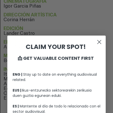
CINEMATOGRAFÍA
Igor Garcia Piñas
DIRECCIÓN ARTÍSTICA
Corina Herrán
EDICIÓN
Lander Castro
EDICIÓN DE SONIDO
CLAIM YOUR SPOT!
Ane Zugaza
MÚSICA
📩 GET VALUABLE CONTENT FIRST
Beatriz Lopez Nogales
INTÉRPRETES
ENG |
Stay up to date on everything audiovisual
Itziar Ituño
Melisa Barrera
related.
Ane Gabarain
Edurne Azkarate
EUS |
Ikus-entzunezko sektorearekin zerikusia
Camila Rojas
duen guztia egunean eduki.
Emilia Carranza
ES |
Mantente al día de todo lo relacionado con el
sector audiovisual.