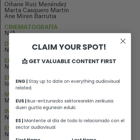
Oihane Ruiz Menéndez
Marta Casquero Martín
Ane Miren Barrutia
CINEMATOGRAFÍA
N/A
DIRECCIÓN ARTÍSTICA
CLAIM YOUR SPOT!
N/A
📩 GET VALUABLE CONTENT FIRST
EDICIÓN
Nagore Eceiza
EDICIÓN DE SONIDO
ENG |
Stay up to date on everything audiovisual
Iosu González
related.
MÚSICA
EUS |
Ikus-entzunezko sektorearekin zerikusia
Maite Ruiz de Erentxun
duen guztia egunean eduki.
INTÉRPRETES
N/A
ES |
Mantente al día de todo lo relacionado con el
sector audiovisual.
ESTRENO
No se ha estrenado aún
First Name
Last Name