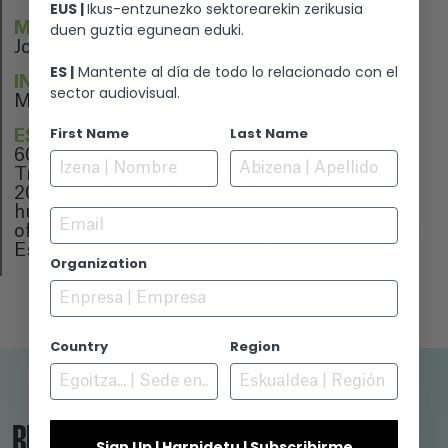
EUS |
Ikus-entzunezko sektorearekin zerikusia
MÚSICA
duen guztia egunean eduki.
Jonay Armas
ES |
Mantente al día de todo lo relacionado con el
INTÉRPRETES
sector audiovisual.
Miren Gaztañaga, Iholdi Beristain
First Name
Last Name
ESTRENO
60º FICX Gijón, selección oficial Terres en
Trance. 2022. 64º Zinebi, Bertoko Begiradak.
2022. 20º Festival de cine de derechos
humanos, Donostia San Sebastián. (Selección
Email
oficial). 2023. 33º FCEN 2023 Festival Cinéma
Espagnol Nantes. 2023. 14º Festival I
Organization
Country
Region
BUSCADOR
Sign Up | Harpidetu | Subscribirme