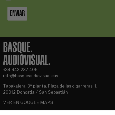
ENVIAR
BASQUE.
AUDIOVISUAL.
+34 943 287 406
info@basqueaudiovisual.eus
Tabakalera, 3ª planta. Plaza de las cigarreras, 1.
20012 Donostia / San Sebastián
VER EN GOOGLE MAPS
Condiciones de uso