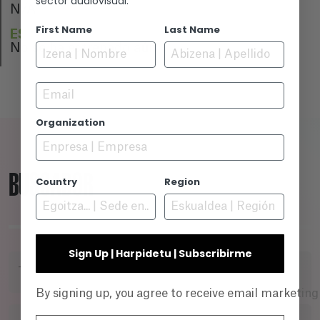
sector audiovisual.
N/A
First Name
Last Name
ESTRENO
No se ha estrenado aún
Email
Organization
BUSCADOR
Country
Region
Sign Up | Harpidetu | Subscribirme
TÍTULO
By signing up, you agree to receive email marketin