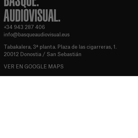
BASQUE.
AUDIOVISUAL.
+34 943 287 406
info@basqueaudiovisual.eus
Tabakalera, 3ª planta. Plaza de las cigarreras, 1.
20012 Donostia / San Sebastián
VER EN GOOGLE MAPS
Condiciones de uso
Política de privacidad
Política de cookies
Medios