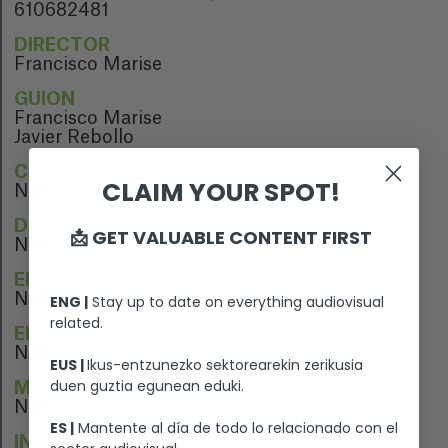
610682481
DIRECTOR
Francisco Marise
GUION
Francisco Marise
Javier Rebollo
CINEMATOGRAFÍA
CLAIM YOUR SPOT!
N/A
DIRECCIÓN ARTÍSTICA
📩 GET VALUABLE CONTENT FIRST
N/A
EDICIÓN
N/A
ENG |
Stay up to date on everything audiovisual
related.
EDICIÓN DE SONIDO
N/A
EUS |
Ikus-entzunezko sektorearekin zerikusia
duen guztia egunean eduki.
MÚSICA
N/A
ES |
Mantente al día de todo lo relacionado con el
INTÉRPRETES