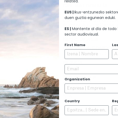
related.
CINEMATOGRAFÍA
Rafael Reparaz, Gaizka 
EUS |
Ikus-entzunezko sektore
duen guztia egunean eduki.
DIRECCIÓN ARTÍSTIC
Arantxa Aguirre Carball
ES |
Mantente al día de todo 
sector audiovisual.
EDICIÓN
Sergio Deustua
First Name
La
EDICIÓN DE SONIDO
Carlos de Hita, Robert
ainment
MÚSICA
Email
N/A
INTÉRPRETES
Organization
Jone Laspiur
ESTRENO
N/A
Country
Re