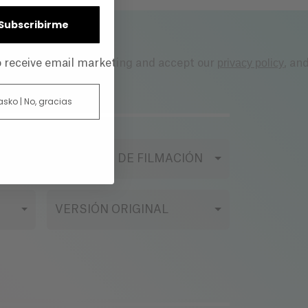
| Subscribirme
privacy policy
to receive email marketing and accept our
, an
 asko | No, gracias
FORMATO DE FILMACIÓN
VERSIÓN ORIGINAL