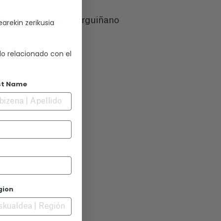
Bourgeaud, Txarli Arguiñano
arekin zerikusia
A
eira
lo relacionado con el
st Name
o Fernández
gion