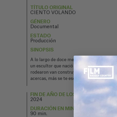
TÍTULO ORIGINAL
CIENTO VOLANDO
GÉNERO
Documental
ESTADO
Producción
SINOPSIS
A lo largo de doce meses, mientras la tierra
un escultor que nació hace cien años. Allí, 
rodearon van construyendo en el aire la i
acercas, más se te escapa.
FIN DE AÑO DE LOS PROYECTOS
2024
DURACIÓN EN MINUTOS
90 min.