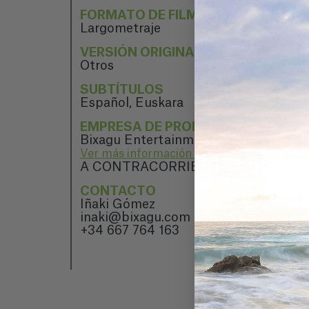
FORMATO DE FILMACIÓN
Largometraje
VERSIÓN ORIGINAL
Otros
SUBTÍTULOS
Español, Euskara
EMPRESA DE PRODUCCIÓN
Bixagu Entertainment
Ver más información sobre Bixagu Entert
A CONTRACORRIENTE FILMS
CONTACTO
Iñaki Gómez
inaki@bixagu.com
+34 667 764 163