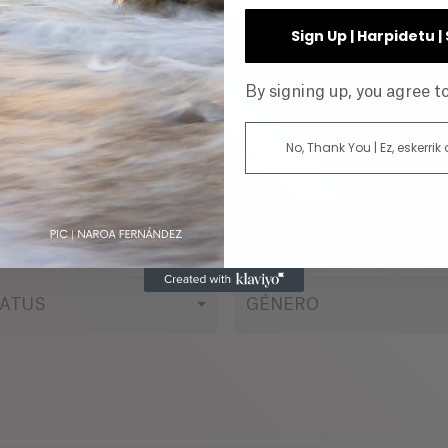
Sign Up | Harpidetu 
By signing up, you agree 
No, Thank You | Ez, eskerrik
O
DIRECTOR
ATUS
GÉNERO