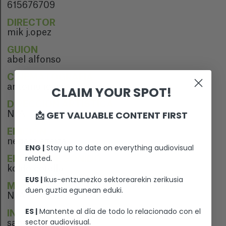
615676709
DIRECTOR
mik j.opez
GUION
abel alfonso
CINEMATOGRAFÍA
antonio jover
CLAIM YOUR SPOT!
DIRECCIÓN ARTÍSTICA
📩 GET VALUABLE CONTENT FIRST
N/A
EDICIÓN
negore ezeiza
ENG |
Stay up to date on everything audiovisual
related.
EDICIÓN DE SONIDO
koldo corella
EUS |
Ikus-entzunezko sektorearekin zerikusia
MÚSICA
duen guztia egunean eduki.
N/A
ES |
Mantente al día de todo lo relacionado con el
INTÉRPRETES
sector audiovisual.
sandra escacena