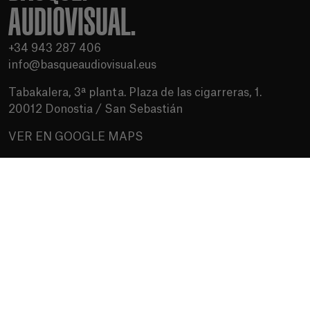
AUDIOVISUAL.
+34 943 287 406
info@basqueaudiovisual.eus
Tabakalera, 3ª planta. Plaza de las cigarreras, 1.
20012 Donostia / San Sebastián
VER EN GOOGLE MAPS
Condiciones de uso
Política de privacidad
Política de cookies
Medios