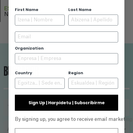
ESTRENO
First Name
Last Name
No se ha estrenado aún
Email
Organization
BUSCADOR
Country
Region
Sign Up | Harpidetu | Subscribirme
TÍTULO
By signing up, you agree to receive email marketin
AÑO