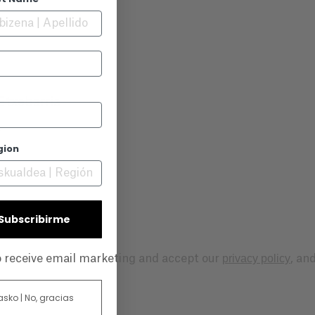
Etxebarria
A
gion
| Subscribirme
privacy policy
to receive email marketing and accept our
, an
 asko | No, gracias