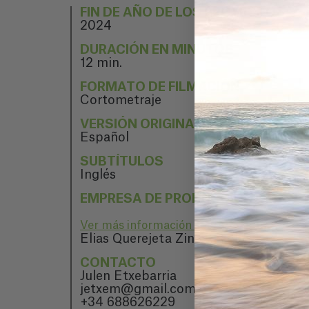
FIN DE AÑO DE LOS PROYECTOS
2024
DURACIÓN EN MINUTOS
12 min.
FORMATO DE FILMACIÓN
Cortometraje
VERSIÓN ORIGINAL
Español
SUBTÍTULOS
Inglés
EMPRESA DE PRODUCCIÓN
Ver más información sobre
Elias Querejeta Zine Eskola
CONTACTO
Julen Etxebarria
jetxem@gmail.com
+34 688626229