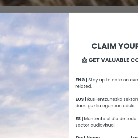
CAPE
CLAIM YOUR
📩 GET VALUABLE C
ENG |
Stay up to date on eve
related.
EUS |
Ikus-entzunezko sektore
duen guztia egunean eduki.
cta a la variedad de pino insignis, se ha expandido por gr
ES |
Mantente al día de todo 
sector audiovisual.
del artista vasco Agustin Ibarrola.
First Name
La