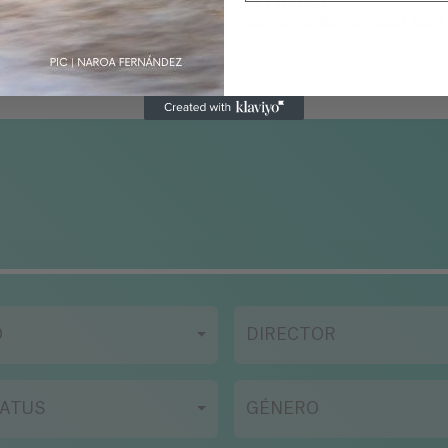
ESTRENO
No se ha estrenado aún
O
DIRECTOR
ATUS
GÉNERO