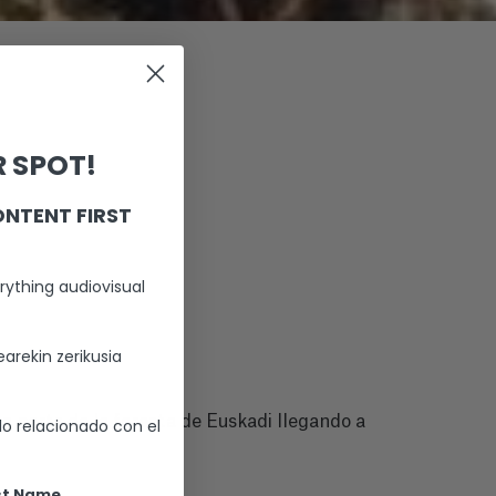
 SPOT!
ONTENT FIRST
rything audiovisual
arekin zerikusia
an parte de la foresta de Euskadi llegando a
lo relacionado con el
st Name