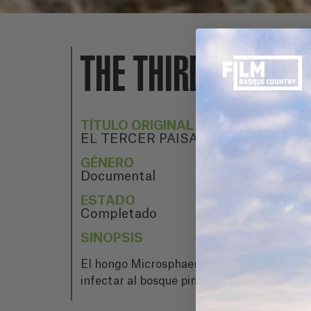
THE THIRD LANDS
TÍTULO ORIGINAL
EL TERCER PAISAJE
GÉNERO
Documental
ESTADO
Completado
SINOPSIS
El hongo Microsphaerella dearnessi, que afe
infectar al bosque pintado de Oma, la obra 