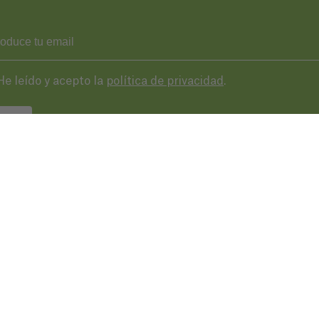
He leído y acepto la
política de privacidad
.
VIAR
43 287 406
basqueaudiovisual.eus
lera, 3ª planta. Plaza de las cigarreras,
 Donostia / San Sebastián
Condicion
de uso
EN GOOGLE MAPS