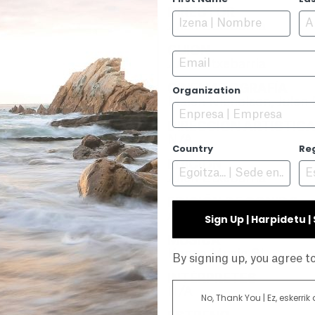
DIRECTOR
Julen Etxebarria
GUION
Email
Julen Etxebarria
CINEMATOGRAFÍA
Organization
Malen Nicholson, Julen 
DIRECCIÓN ARTÍSTIC
N/A
Country
Re
EDICIÓN
Julen Etxebarria
EDICIÓN DE SONIDO
Alex del Río
Sign Up | Harpidetu 
MÚSICA
Konga Music SL
By signing up, you agree 
INTÉRPRETES
N/A
No, Thank You | Ez, eskerrik