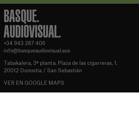
BASQUE.
AUDIOVISUAL.
+34 943 287 406
info@basqueaudiovisual.eus
Tabakalera, 3ª planta. Plaza de las cigarreras, 1.
20012 Donostia / San Sebastián
VER EN GOOGLE MAPS
Condiciones de uso
Política de privacidad
Política de cookies
Medios