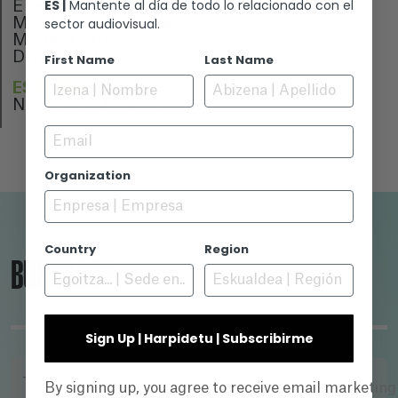
ES |
Mantente al día de todo lo relacionado con el
Eneit Bertiz
sector audiovisual.
Mikel Mariezkurrena
Miguel Ostiz
Daniel Bertiz
First Name
Last Name
ESTRENO
No se ha estrenado aún
Email
Organization
Country
Region
BUSCADOR
Sign Up | Harpidetu | Subscribirme
TÍTULO
By signing up, you agree to receive email marketin