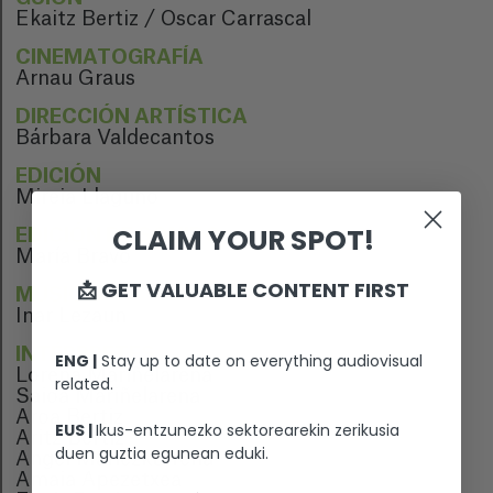
Ekaitz Bertiz / Oscar Carrascal
CINEMATOGRAFÍA
Arnau Graus
DIRECCIÓN ARTÍSTICA
Bárbara Valdecantos
EDICIÓN
Mireia Llaguno
CLAIM YOUR SPOT!
EDICIÓN DE SONIDO
María Bravo
📩 GET VALUABLE CONTENT FIRST
MÚSICA
Inar Lezaun
INTÉRPRETES
ENG |
Stay up to date on everything audiovisual
Lorena Mariñelarena
related.
Saioa Mariñelarena
Aroa Bertiz
EUS |
Ikus-entzunezko sektorearekin zerikusia
Aritz Bertiz
duen guztia egunean eduki.
Angel Mariezkurrena
Amaia Apezetxea