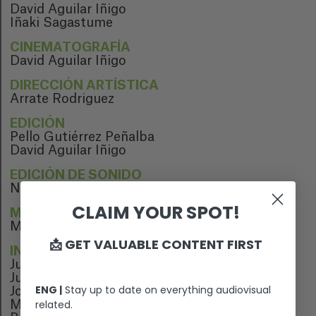
David Aguilar Iñigo
Iñaki Sagastume
CINEMATOGRAFÍA
David Aguilar Iñigo
DIRECCIÓN ARTÍSTICA
Arrate Rodriguez
EDICIÓN
Pello Gutiérrez Peñalba
David Aguilar Iñigo
EDICIÓN DE SONIDO
Noisestudioa
CLAIM YOUR SPOT!
MÚSICA
Maite Larburu
📩 GET VALUABLE CONTENT FIRST
INTÉRPRETES
Juanmi Gutiérrez
Juan José Águila
ENG |
Stay up to date on everything audiovisual
Jose Luís Aperribay
related.
Maria Aranzazu Irizar