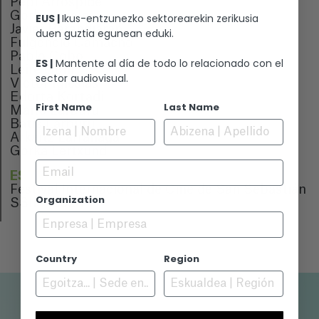
Pepi Arrospide
Gorka Asiain
EUS |
Ikus-entzunezko sektorearekin zerikusia
Javier Barandiaran
duen guztia egunean eduki.
Fulgencio Camacho
Pablo Cobo
ES |
Mantente al día de todo lo relacionado con el
Leire Goñi
sector audiovisual.
Víctor Iglesias
Edorta Kortadi
First Name
Last Name
Maite Larburu
Batis Larburu
Arkaitz Larrañaga
Gorka Lertxund
Email
ESTRENO
Festival Internacional de Cine de San Sebastián
Organization
SSIFF 2024
Country
Region