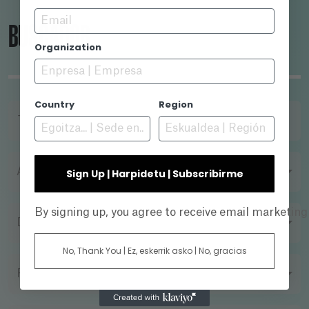
Email
BUSCADOR
Organization
Country
Region
TÍTULO
AÑO
Sign Up | Harpidetu | Subscribirme
By signing up, you agree to receive email marketin
DIRECTOR
No, Thank You | Ez, eskerrik asko | No, gracias
FORMATO DE FILMACIÓN