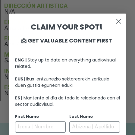
DIRECCIÓN ARTÍSTICA
N/A
EDICIÓN
CLAIM YOUR SPOT!
Ainara López
EDICIÓN DE SONIDO
📩 GET VALUABLE CONTENT FIRST
Ane Zugaza
MÚSICA
ENG |
Stay up to date on everything audiovisual
Santi Ibarretxe
related.
INTÉRPRETES
N/A
EUS |
Ikus-entzunezko sektorearekin zerikusia
duen guztia egunean eduki.
ESTRENO
N/A
ES |
Mantente al día de todo lo relacionado con el
sector audiovisual.
First Name
Last Name