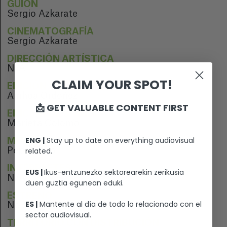
GUION
Sergio Azkarate
CINEMATOGRAFÍA
Sergio Azkarate
DIRECCIÓN ARTÍSTICA
N/A
CLAIM YOUR SPOT!
EDICIÓN
Ainhoa Ordoñez
📩 GET VALUABLE CONTENT FIRST
EDICIÓN DE SONIDO
Marieta Colomo
ENG |
Stay up to date on everything audiovisual
MÚSICA
related.
Pepe Pinto
INTÉRPRETES
EUS |
Ikus-entzunezko sektorearekin zerikusia
N/A
duen guztia egunean eduki.
ESTRENO
ES |
Mantente al día de todo lo relacionado con el
No se ha estrenado aún
sector audiovisual.
TERRITORIO CON DISTRIBUCIÓN