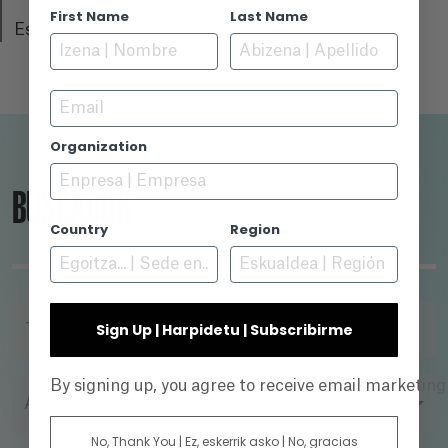
First Name
Last Name
España
Email
Organization
BUSCADOR
Country
Region
Sign Up | Harpidetu | Subscribirme
TÍTULO
By signing up, you agree to receive email marketin
AÑO
No, Thank You | Ez, eskerrik asko | No, gracias