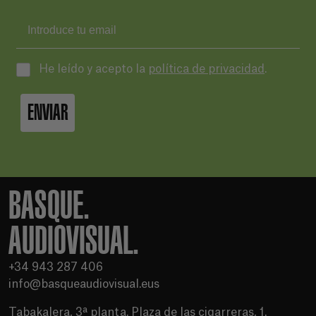
He leído y acepto la
política de privacidad
.
ENVIAR
BASQUE.
AUDIOVISUAL.
+34 943 287 406
info@basqueaudiovisual.eus
Tabakalera, 3ª planta. Plaza de las cigarreras, 1.