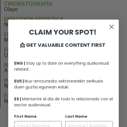
CINEMATOGRAFÍA
Olayo
DIRECCIÓN ARTÍSTICA
N/A
CLAIM YOUR SPOT!
EDICIÓN
Miguel Alba Rico
📩 GET VALUABLE CONTENT FIRST
EDICIÓN DE SONIDO
Unai Mimenza
ENG |
Stay up to date on everything audiovisual
MÚSICA
related.
Antonio Pérez Díaz
INTÉRPRETES
EUS |
Ikus-entzunezko sektorearekin zerikusia
N/A
duen guztia egunean eduki.
ESTRENO
ES |
Mantente al día de todo lo relacionado con el
No se ha estrenado aún
sector audiovisual.
First Name
Last Name