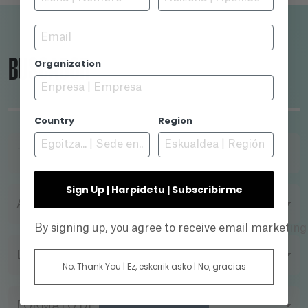
Email
BUSCADOR
Organization
Country
Region
TÍTULO
Sign Up | Harpidetu | Subscribirme
AÑO
By signing up, you agree to receive email marketin
DIRECTOR
No, Thank You | Ez, eskerrik asko | No, gracias
FORMATO DE FILMACIÓN