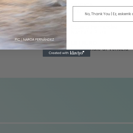
MÚSICA
Aránzazu Calleja
No, Thank You | Ez, eskerrik
INTÉRPRETES
Eduard Fernández
Nathalie Poza
ESTRENO
La Biennale di Venezia