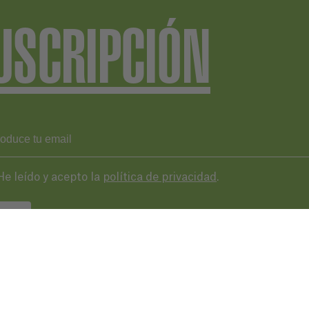
USCRIPCIÓN
He leído y acepto la
política de privacidad
.
VIAR
43 287 406