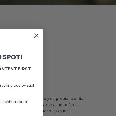
 SPOT!
ONTENT FIRST
rything audiovisual
te la opinión pública y su propia familia,
arekin zerikusia
ático y convincente, Marco ascendió a la
destacada y admirada por su supuesta