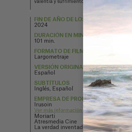
valentía y sufrimiento. Hasta que un día un
FIN DE AÑO DE LOS PROYECTOS
2024
DURACIÓN EN MINUTOS
101 min.
FORMATO DE FILMACIÓN
Largometraje
VERSIÓN ORIGINAL
Español
SUBTÍTULOS
Inglés, Español
EMPRESA DE PRODUCCIÓN
Irusoin
Ver más información sobre Irusoin
Moriarti
Atresmedia Cine
La verdad inventada AIE