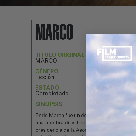
MARCO
TÍTULO ORIGINAL
MARCO
GÉNERO
Ficción
ESTADO
Completado
SINOPSIS
Enric Marco fue un deportado que nunca exi
una mentira difícil de imaginar: que había
presidencia de la Asociación Española de V