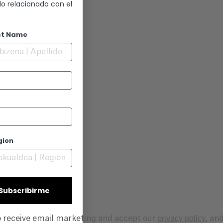
lo relacionado con el
st Name
gion
A
| Subscribirme
privacy policy
to receive email marketing and accept our
, an