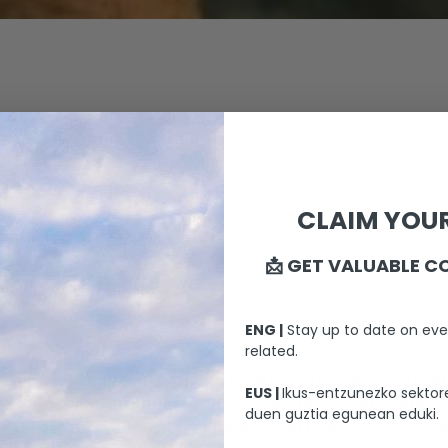
CLAIM YOUR
📩 GET VALUABLE C
ENG |
Stay up to date on eve
related.
stió, un hombre que durante años fue capaz de mantener, an
EUS |
Ikus-entzunezko sektore
 sido prisionero en un campo de concentración nazi. Carism
duen guztia egunean eduki.
íctimas del Holocausto, donde se convirtió en una figura 