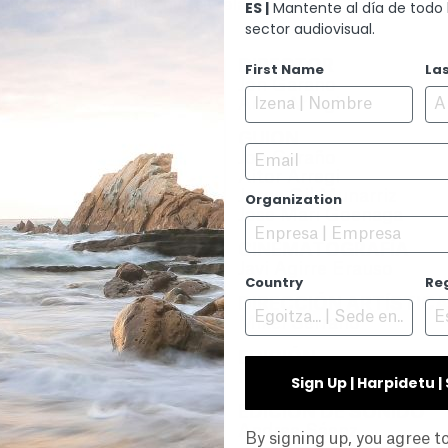
 historiador descubre que su relato e
ES |
Mantente al día de todo 
sector audiovisual.
DIRECTOR
First Name
La
Jon Garaño
Aitor Arregi
GUION
Email
Jon Garaño
Aitor Arregi
Jorge Gil Munarriz
Organization
Jose Mari Goenaga
CINEMATOGRAFÍA
Javi Agirre Erauso
Country
Re
DIRECCIÓN ARTÍSTIC
Mikel Serrano
EDICIÓN
Maialen Sarasua Oliden
Sign Up | Harpidetu 
EDICIÓN DE SONIDO
Andrea Sáenz
By signing up, you agree 