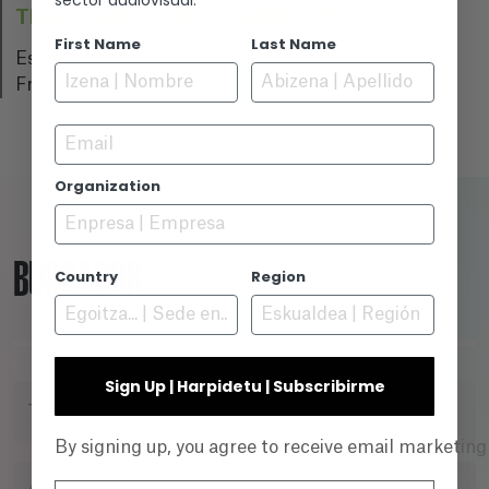
TERRITORIO CON DISTRIBUCIÓN
First Name
Last Name
España
Francia
Email
Organization
BUSCADOR
Country
Region
Sign Up | Harpidetu | Subscribirme
TÍTULO
By signing up, you agree to receive email marketin