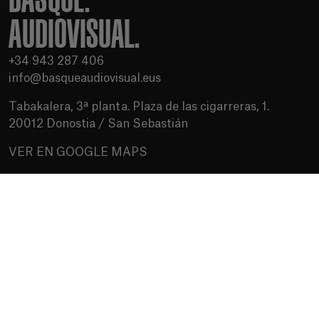
AUDIOVISUAL.
+34 943 287 406
info@basqueaudiovisual.eus
Tabakalera, 3ª planta. Plaza de las cigarreras, 1.
20012 Donostia / San Sebastián
VER EN GOOGLE MAPS
Condiciones de uso
Política de privacidad
Política de cookies
Medios