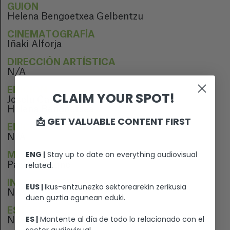
GUION
Helena Bengoetxea Gelbentzu
CINEMATOGRAFÍA
Iñaki Alforja
DIRECCIÓN ARTÍSTICA
N/A
EDICIÓN
CLAIM YOUR SPOT!
Joselu Castro
Helena Bengoetxea
📩 GET VALUABLE CONTENT FIRST
EDICIÓN DE SONIDO
N/A
ENG |
Stay up to date on everything audiovisual
MÚSICA
related.
Pascal Gaigne
INTÉRPRETES
EUS |
Ikus-entzunezko sektorearekin zerikusia
N/A
duen guztia egunean eduki.
ESTRENO
ES |
Mantente al día de todo lo relacionado con el
N/A
sector audiovisual.