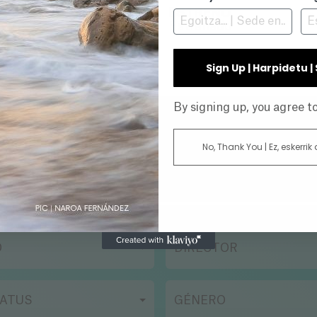
ESTRENO
Estrenado
Sign Up | Harpidetu 
By signing up, you agree 
No, Thank You | Ez, eskerrik
O
DIRECTOR
ATUS
GÉNERO