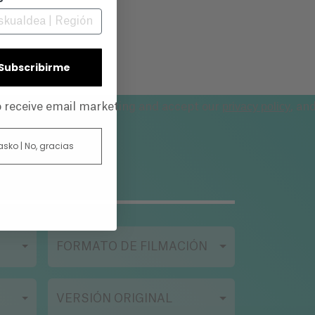
| Subscribirme
privacy policy
to receive email marketing and accept our
, an
 asko | No, gracias
FORMATO DE FILMACIÓN
VERSIÓN ORIGINAL