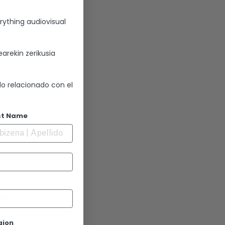
rything audiovisual
A
arekin zerikusia
rrementeria
lo relacionado con el
io
st Name
ndez
aga
gion