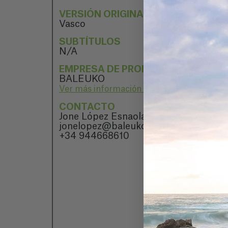
VERSIÓN ORIGINAL
Vasco
SUBTÍTULOS
N/A
EMPRESA DE PRODUCCIÓN
BALEUKO
Ver más información sobre BALEUKO
CONTACTO
Jone López Esnaola
jonelopez@baleuko.com
+34 944668610