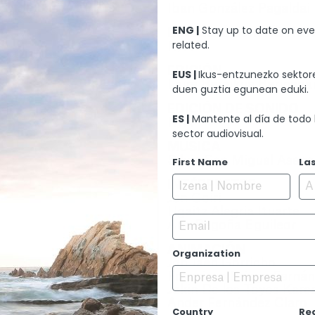
Iban González Pagaldai
ENG |
Stay up to date on eve
DIRECCIÓN ARTÍSTIC
related.
N/A
EDICIÓN
EUS |
Ikus-entzunezko sektore
Leire Bereikua Barinaga
duen guztia egunean eduki.
EDICIÓN DE SONIDO
ES |
Mantente al día de todo 
N/A
sector audiovisual.
MÚSICA
Silvia San Miguel Asens
First Name
La
INTÉRPRETES
Jon Goiri
Ugaitz Alegria Ituarte
Email
Ana Begoña Eguileor
ANIMACIÓN
Organization
Jon Jaén Gorricho
Francisco Briega Ferná
Jokin De los Toyos Kare
Ander Fernández Claro
Country
Re