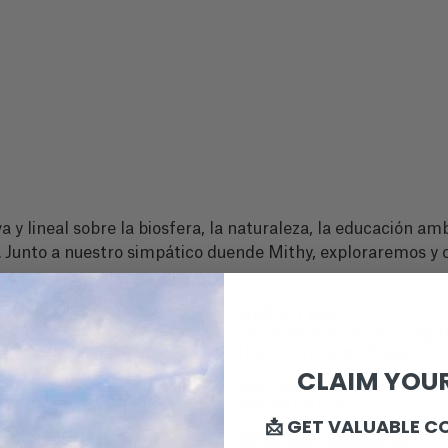
va y lineal sobre la biosfera, la naturaleza, la educación a
a. Junto a nuestro simpático duende Mithy, exploraremos 
DIRECTOR
Leire Bereikua Barinaga
Iban González Pagaldai
CLAIM YOUR
GUION
Maider Ávila
📩 GET VALUABLE C
CINEMATOGRAFÍA