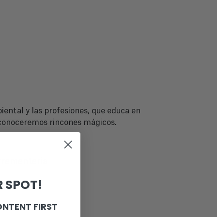
mbiental y las profesiones, que educa en
y conoceremos rincones mágicos.
rrementeria
 SPOT!
ONTENT FIRST