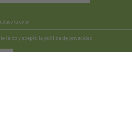
He leído y acepto la
política de privacidad
.
VIAR
43 287 406
basqueaudiovisual.eus
lera, 3ª planta. Plaza de las cigarreras,
 Donostia / San Sebastián
Condicion
de uso