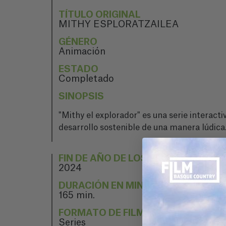
TÍTULO ORIGINAL
MITHY ESPLORATZAILEA
GÉNERO
Animación
ESTADO
Completado
SINOPSIS
"Mithy el explorador" es una serie interacti
desarrollo sostenible de una manera lúdic
FIN DE AÑO DE LOS PROYECTOS
2024
DURACIÓN EN MINUTOS
165 min.
FORMATO DE FILMACIÓN
Series