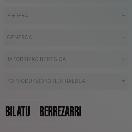
EGOERA
GENEROA
JATORRIZKO BERTSIOA
KOPRODUKZIOKO HERRIALDEA
BILATU
BERREZARRI