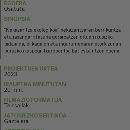
EGOERA
Osatuta
SINOPSIA
"Nekazaritza ekologikoa" nekazaritzaren berrikuntza
eta jasangarritasuna goraipatzen dituen ikusizko
bidaia da, elikagaien eta ingurumenaren etorkizunari
buruzko ikuspegi itxaropentsu bat eskaintzen duena.
PROIEKTUEN URTEA
2023
IRAUPENA MINUTUTAN
20 min.
FILMAZIO FORMATUA
Telesailak
JATORRIZKO BERTSIOA
Gaztelera