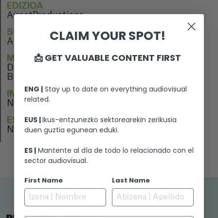
EDIZIOA
AircatProductions
CLAIM YOUR SPOT!
SOINU EDIZIOA
AircatProductions
📩 GET VALUABLE CONTENT FIRST
MUSIKA
Dredstudio, Pinkzebra, Neoclassic,
BrownHouseMedia.
ENG |
Stay up to date on everything audiovisual
INTERPRETEAK
related.
N/A
EUS |
Ikus-entzunezko sektorearekin zerikusia
ESTREINALDIA
duen guztia egunean eduki.
N/A
ES |
Mantente al día de todo lo relacionado con el
sector audiovisual.
First Name
Last Name