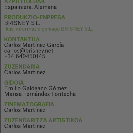
AZPITITULUAK
Espainiera, Alemana
PRODUKZIO-ENPRESA
BRISNEY S.L.
Ikusi informazio gehiago BRISNEY S.L.
KONTAKTUA
Carlos Martínez García
carlos@brisney.net
+34 649450145
ZUZENDARIA
Carlos Martínez
GIDOIA
Emilio Galdeano Gómez
Marisa Fernández Fontecha
ZINEMATOGRAFIA
Carlos Martínez
ZUZENDARITZA ARTISTIKOA
Carlos Martínez