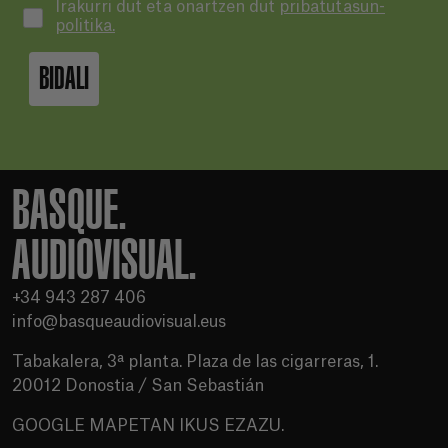
Irakurri dut eta onartzen dut
pribatutasun-
politika.
BIDALI
BASQUE.
AUDIOVISUAL.
+34 943 287 406
info@basqueaudiovisual.eus
Tabakalera, 3ª planta. Plaza de las cigarreras, 1.
20012 Donostia / San Sebastián
GOOGLE MAPETAN IKUS EZAZU.