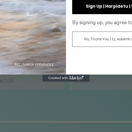
Sign Up | Harpidetu 
By signing up, you agree 
No, Thank You | Ez, eskerrik
O
DIRECTOR
ATUS
GÉNERO