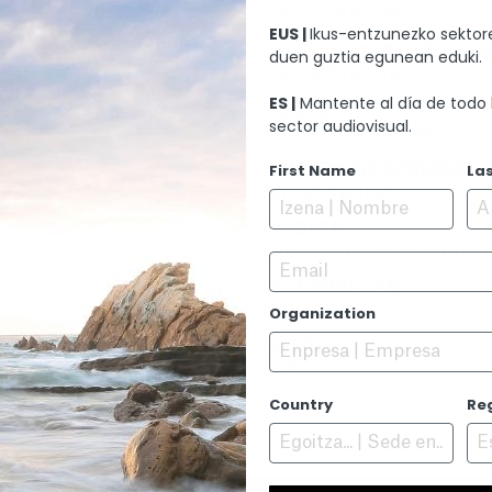
Carlos Martínez
EUS |
Ikus-entzunezko sektore
DIRECCIÓN ARTÍSTIC
duen guztia egunean eduki.
Carlos Martínez
ES |
Mantente al día de todo 
EDICIÓN
sector audiovisual.
AircatProductions
EDICIÓN DE SONIDO
First Name
La
AircatProductions
MÚSICA
Dredstudio, Pinkzebra,
Email
INTÉRPRETES
N/A
Organization
ESTRENO
N/A
Country
Re