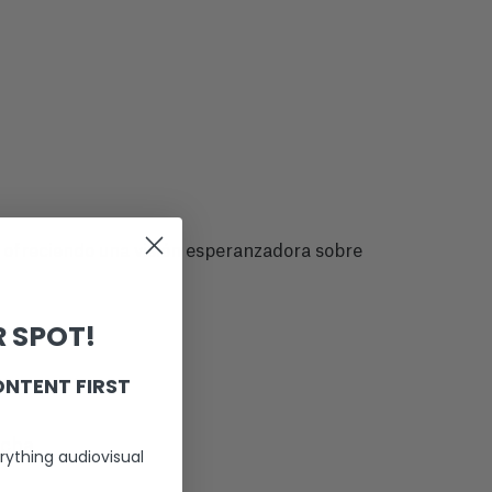
ra, ofreciendo una visión esperanzadora sobre
 SPOT!
ONTENT FIRST
z
echa
rything audiovisual