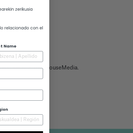
arekin zerikusia
A
lo relacionado con el
st Name
 Neoclassic, BrownHouseMedia.
gion