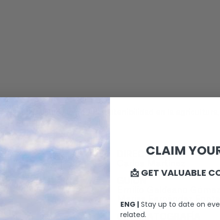
ue celebra la innovación y la sostenibilidad en la agricultu
iente.
CLAIM YOUR
DIRECTOR
Carlos Martínez
📩 GET VALUABLE C
GUION
Emilio Galdeano Góme
Marisa Fernández Font
ENG |
Stay up to date on eve
related.
CINEMATOGRAFÍA