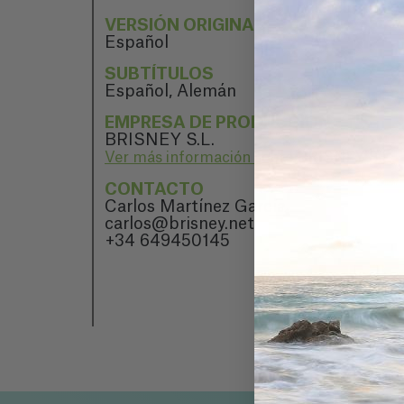
VERSIÓN ORIGINAL
Español
SUBTÍTULOS
Español, Alemán
EMPRESA DE PRODUCCIÓN
BRISNEY S.L.
Ver más información sobre BRISNEY S.L.
CONTACTO
Carlos Martínez García
carlos@brisney.net
+34 649450145