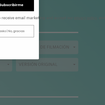
| Subscribirme
privacy policy
to receive email marketing and accept our
, an
 asko | No, gracias
FORMATO DE FILMACIÓN
VERSIÓN ORIGINAL