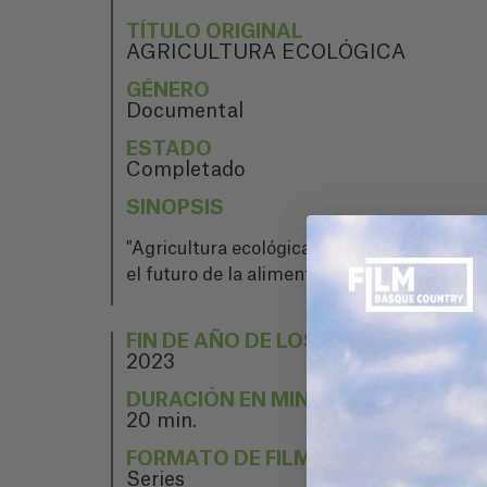
TÍTULO ORIGINAL
AGRICULTURA ECOLÓGICA
GÉNERO
Documental
ESTADO
Completado
SINOPSIS
"Agricultura ecológica" es un viaje visual q
el futuro de la alimentación y el medio amb
FIN DE AÑO DE LOS PROYECTOS
2023
DURACIÓN EN MINUTOS
20 min.
FORMATO DE FILMACIÓN
Series