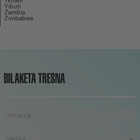
Yemen
Yibuti
Zambia
Zimbabwe
BILAKETA TRESNA
TITULUA
URTEA