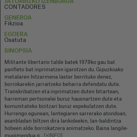
JATORRIZKO IZENBURUA
CONTADORES
GENEROA
Fikzioa
EGOERA
Osatuta
SINOPSIA
Militante libertario talde batek 1978ko gau bat
panfleto bat inprimatzen igarotzen du. Gipuzkoako
metalaren hitzarmena laster berrituko denez,
borrokarekin jarraitzeko beharra defendatu dute.
Transkribatzen eta inprimatzen duten bitartean,
harreman pertsonalei buruz hausnartzen dute eta
komunitateko bizitzari buruz espekulatzen dute.
Hurrengo egunean, lantegiaren sarrerako atondoan,
asanbladan biltzen dira lankideekin, lan-baldintza
hobeen alde borrokatzera animatzeko. Baina langile-
mugimendua g
...
[+INFO]