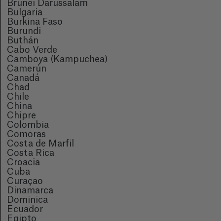
Brunei Darussalam
Bulgaria
Burkina Faso
Burundi
Buthán
Cabo Verde
Camboya (Kampuchea)
Camerún
Canadá
Chad
Chile
China
Chipre
Colombia
Comoras
Costa de Marfil
Costa Rica
Croacia
Cuba
Curaçao
Dinamarca
Dominica
Ecuador
Egipto