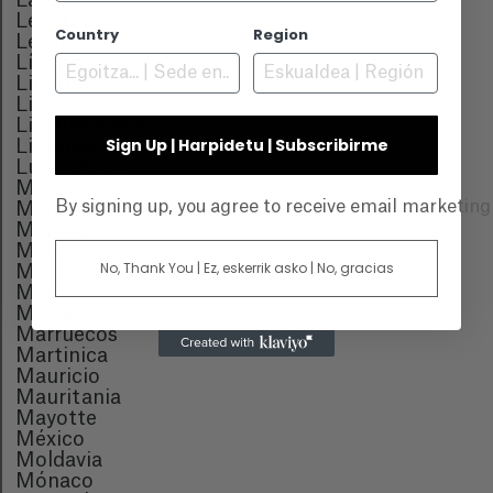
Laos
Lesotho
Country
Region
Letonia
Líbano
Liberia
Libia
Liechtenstein
Sign Up | Harpidetu | Subscribirme
Lituania
Luxemburgo
Macao
By signing up, you agree to receive email marketin
Madagascar
Malasia
Malawi
No, Thank You | Ez, eskerrik asko | No, gracias
Maldivas
Malí
Malta
Marruecos
Martinica
Mauricio
Mauritania
Mayotte
México
Moldavia
Mónaco