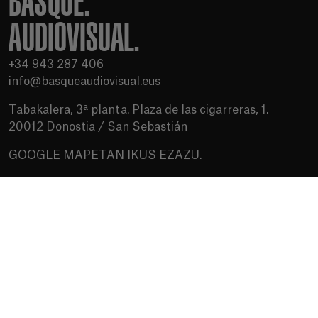
BASQUE.
AUDIOVISUAL.
+34 943 287 406
info@basqueaudiovisual.eus
Tabakalera, 3ª planta. Plaza de las cigarreras, 1.
20012 Donostia / San Sebastián
GOOGLE MAPETAN IKUS EZAZU.
Erabilera baldintzak
Pribatutasun politika
Cookien politika
Baliabideak