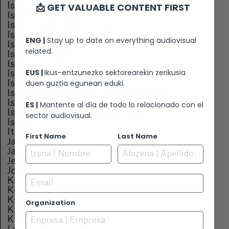
Islas Feroe
📩 GET VALUABLE CONTENT FIRST
Islas Georgias del Sur y Sandwich del Sur
Islas Heard y MacDonald
Islas Malvinas
ENG |
Stay up to date on everything audiovisual
Islas Marianas del Norte
related.
Islas Marshall
Islas Pitcairn
EUS |
Ikus-entzunezko sektorearekin zerikusia
Islas Salomon
duen guztia egunean eduki.
Islas Turcas y Caicos
Islas Ultramarinas de Estados Unidos
Islas Virgenes Británicas
ES |
Mantente al día de todo lo relacionado con el
Islas Virgenes Estadounidenses
sector audiovisual.
Israel
Italia
First Name
Last Name
Jamaica
Japón
Jersey
Jordania
Email
Kazajstan
Kenia
Kirguistán
Organization
Kiribati
Kuwait