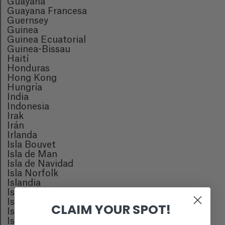
Guayana
Guayana Francesa
Guernsey
Guinea
Guinea Ecuatorial
Guinea-Bissau
Haití
Honduras
Hong Kong
Hungría
India
Indonesia
Irak
Irán
Irlanda
Isla Bouvet
Isla de Man
Isla de Navidad
Isla Norfolk
Islandia
Islas Aland
Islas Caimán
CLAIM YOUR SPOT!
Islas Cocos
Islas Cook