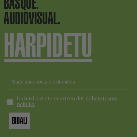
BASQUE.
AUDIOVISUAL.
HARPIDETU
Irakurri dut eta onartzen dut
pribatutasun-
politika.
BIDALI