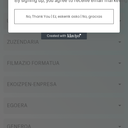
TITULUA
By signing up, you agree to receive email marketin
No, Thank You | Ez, eskerrik asko | No, gracias
URTEA
ZUZENDARIA
FILMAZIO FORMATUA
EKOIZPEN-ENPRESA
EGOERA
GENEROA