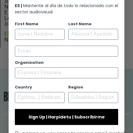
Josean Bengoetxean
ES |
Mantente al día de todo lo relacionado con el
Nagore Aranburu
sector audiovisual.
Elena Irureta
Loreto Mauleón
First Name
Last Name
Jon Olivares
ESTREINALDIA
N/A
Email
Organization
Country
Region
BILAKETA TRESNA
Sign Up | Harpidetu | Subscribirme