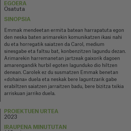
EGOERA
Osatuta
SINOPSIA
Emmak mendeetan ermita batean harrapatuta egon
den neska baten arimarekin komunikatzen ikasi nahi
du eta horregatik saiatzen da Carol, medium
sinesgabe eta faltsu bat, konbenzitzen lagundu dezan.
Arimarekin harremanetan jartzeak gaixorik dagoen
amarengandik hurbil egoten lagunduko dio hiltzen
denean. Carolek ez du susmatzen Emmak benetan
«dohaina» duela eta neskak bere laguntzarik gabe
erabiltzen saiatzen jarraitzen badu, bere bizitza txikia
arriskuan jarriko duela.
PROIEKTUEN URTEA
2023
IRAUPENA MINUTUTAN