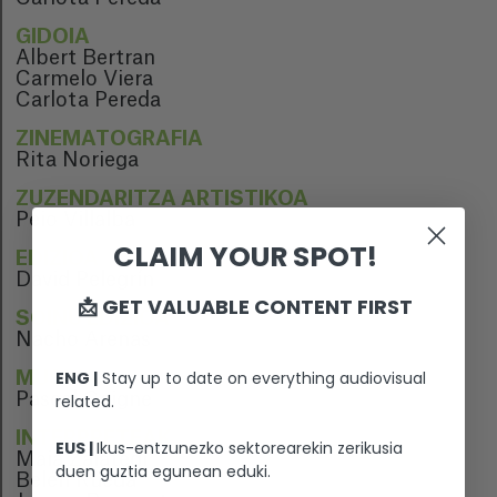
GIDOIA
Albert Bertran
Carmelo Viera
Carlota Pereda
ZINEMATOGRAFIA
Rita Noriega
ZUZENDARITZA ARTISTIKOA
Peio Villalba
CLAIM YOUR SPOT!
EDIZIOA
David Pelegrín
📩 GET VALUABLE CONTENT FIRST
SOINU EDIZIOA
Nacho Arenas
ENG |
Stay up to date on everything audiovisual
MUSIKA
Pascal Gaigne
related.
INTERPRETEAK
EUS |
Ikus-entzunezko sektorearekin zerikusia
Maia Zaiategi
duen guztia egunean eduki.
Belén Rueda