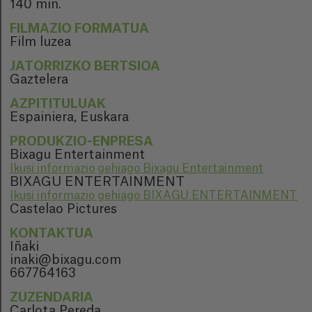
140 min.
FILMAZIO FORMATUA
Film luzea
JATORRIZKO BERTSIOA
Gaztelera
AZPITITULUAK
Espainiera, Euskara
PRODUKZIO-ENPRESA
Bixagu Entertainment
Ikusi informazio gehiago Bixagu Entertainment
BIXAGU ENTERTAINMENT
Ikusi informazio gehiago BIXAGU ENTERTAINMENT
Castelao Pictures
KONTAKTUA
Iñaki
inaki@bixagu.com
667764163
ZUZENDARIA
Carlota Pereda