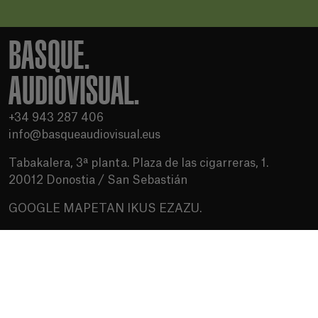
BASQUE.
AUDIOVISUAL.
+34 943 287 406
info@basqueaudiovisual.eus
Tabakalera, 3ª planta. Plaza de las cigarreras, 1.
20012 Donostia / San Sebastián
GOOGLE MAPETAN IKUS EZAZU.
Erabilera baldintzak
Pribatutasun politika
Cookien politika