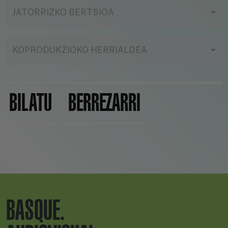
JATORRIZKO BERTSIOA
KOPRODUKZIOKO HERRIALDEA
BILATU
BERREZARRI
BASQUE.