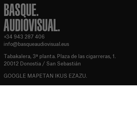
BASQUE.
AUDIOVISUAL.
+34 943 287 406
info@basqueaudiovisual.eus
Tabakalera, 3ª planta. Plaza de las cigarreras, 1.
20012 Donostia / San Sebastián
GOOGLE MAPETAN IKUS EZAZU.
Erabilera baldintzak
Pribatutasun politika
Cookien politika
Baliabideak