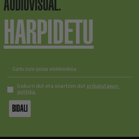
AUDIOVISUAL.
HARPIDETU
Irakurri dut eta onartzen dut
pribatutasun-
politika.
BIDALI