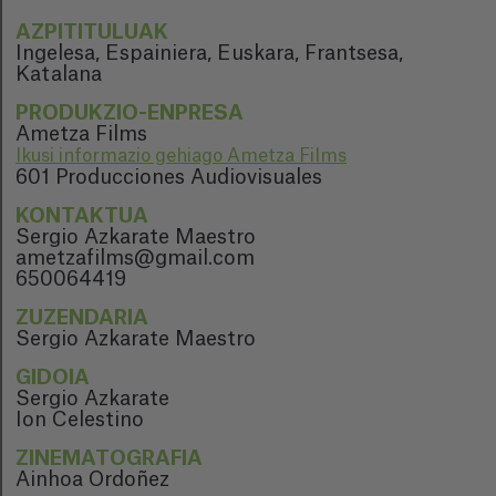
AZPITITULUAK
Ingelesa, Espainiera, Euskara, Frantsesa,
Katalana
PRODUKZIO-ENPRESA
Ametza Films
Ikusi informazio gehiago Ametza Films
601 Producciones Audiovisuales
KONTAKTUA
Sergio Azkarate Maestro
ametzafilms@gmail.com
650064419
ZUZENDARIA
Sergio Azkarate Maestro
GIDOIA
Sergio Azkarate
Ion Celestino
ZINEMATOGRAFIA
Ainhoa Ordoñez