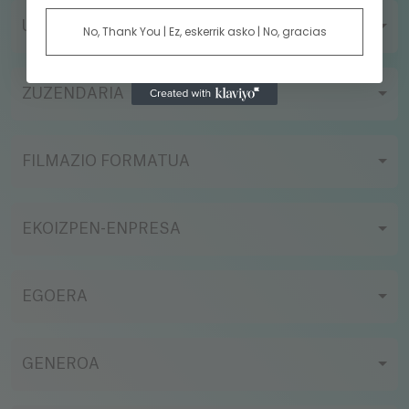
URTEA
No, Thank You | Ez, eskerrik asko | No, gracias
ZUZENDARIA
FILMAZIO FORMATUA
EKOIZPEN-ENPRESA
EGOERA
GENEROA