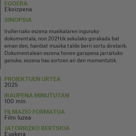
EGOERA
Ekoizpena
SINOPSIA
Iruñerriako eszena musikalaren inguruko
dokumentala, non 2021tik sekulako gorakada bat
eman den, hainbat musika talde berri sortu direlarik.
Dokumentalean eszena honen garapena jarraituko
genuke, eszena hau sortzen ari den momentutik.
PROIEKTUEN URTEA
2025
IRAUPENA MINUTUTAN
100 min.
FILMAZIO FORMATUA
Film luzea
JATORRIZKO BERTSIOA
Euskera