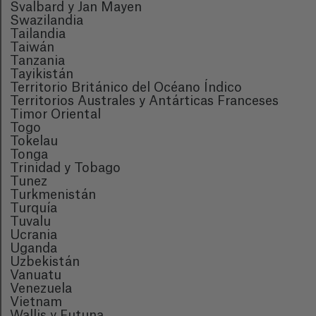
Svalbard y Jan Mayen
Swazilandia
Tailandia
Taiwán
Tanzania
Tayikistán
Territorio Británico del Océano Índico
Territorios Australes y Antárticas Franceses
Timor Oriental
Togo
Tokelau
Tonga
Trinidad y Tobago
Tunez
Turkmenistán
Turquía
Tuvalu
Ucrania
Uganda
Uzbekistán
Vanuatu
Venezuela
Vietnam
Wallis y Futuna