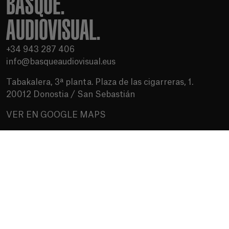
BASQUE.
AUDIOVISUAL.
+34 943 287 406
info@basqueaudiovisual.eus
Tabakalera, 3ª planta. Plaza de las cigarreras, 1.
20012 Donostia / San Sebastián
VER EN GOOGLE MAPS
Condiciones de uso
Política de privacidad
Política de cookies
Medios