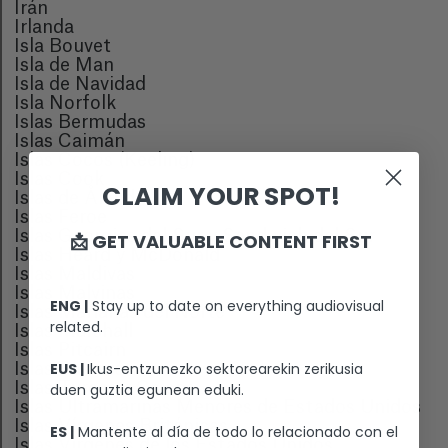
Irán
Irlanda
Isla Bouvet
Isla de Man
Isla de Navidad
Isla Norfolk
Islas Bermudas
Islas Caimán
Islas Cocos (Keeling)
Islas Cook
CLAIM YOUR SPOT!
Islas de Åland
Islas Feroe
Islas Georgias del Sur y Sandwich del Sur
📩 GET VALUABLE CONTENT FIRST
Islas Heard y McDonald
Islas Maldivas
Islas Malvinas
ENG |
Stay up to date on everything audiovisual
Islas Marianas del Norte
related.
Islas Marshall
Islas Pitcairn
EUS |
Ikus-entzunezko sektorearekin zerikusia
Islas Salomón
Islas Turcas y Caicos
duen guztia egunean eduki.
Islas Ultramarinas Menores de Estados Unidos
Islas Vírgenes Británicas
ES |
Mantente al día de todo lo relacionado con el
Islas Vírgenes de los Estados Unidos