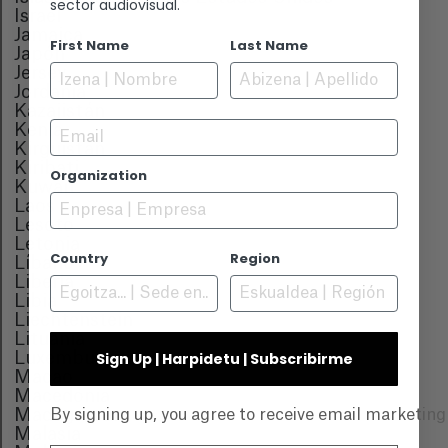
sector audiovisual.
Israel
Jamaica
First Name
Last Name
Japón
Jersey
Jordania
Kazajistán
Email
Kenia
Kirguistán
Kiribati
Organization
Kuwait
Laos
Lesoto
Letonia
Country
Region
Líbano
Liberia
Libia
Liechtenstein
Lituania
Luxemburgo
Sign Up | Harpidetu | Subscribirme
Macao
Macedônia
Madagascar
By signing up, you agree to receive email marketin
Malasia