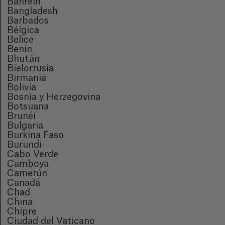
Bahrein
Bangladesh
Barbados
Bélgica
Belice
Benín
Bhután
Bielorrusia
Birmania
Bolivia
Bosnia y Herzegovina
Botsuana
Brunéi
Bulgaria
Burkina Faso
Burundi
Cabo Verde
Camboya
Camerún
Canadá
Chad
China
Chipre
Ciudad del Vaticano