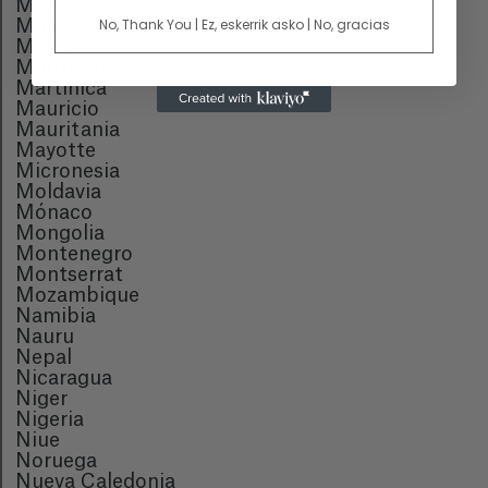
Malawi
No, Thank You | Ez, eskerrik asko | No, gracias
Mali
Malta
Marruecos
Martinica
Mauricio
Mauritania
Mayotte
Micronesia
Moldavia
Mónaco
Mongolia
Montenegro
Montserrat
Mozambique
Namibia
Nauru
Nepal
Nicaragua
Niger
Nigeria
Niue
Noruega
Nueva Caledonia