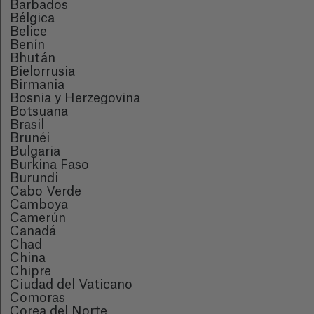
Barbados
Bélgica
Belice
Benín
Bhután
Bielorrusia
Birmania
Bosnia y Herzegovina
Botsuana
Brasil
Brunéi
Bulgaria
Burkina Faso
Burundi
Cabo Verde
Camboya
Camerún
Canadá
Chad
China
Chipre
Ciudad del Vaticano
Comoras
Corea del Norte