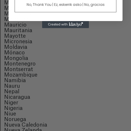
Mali
No, Thank You | Ez, eskerrik asko | No, gracias
Malta
Marruecos
Martinica
Mauricio
Mauritania
Mayotte
Micronesia
Moldavia
Mónaco
Mongolia
Montenegro
Montserrat
Mozambique
Namibia
Nauru
Nepal
Nicaragua
Niger
Nigeria
Niue
Noruega
Nueva Caledonia
Nueva Zelanda