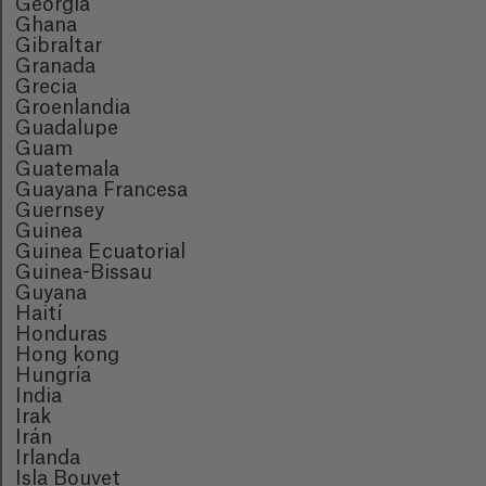
Georgia
Ghana
Gibraltar
Granada
Grecia
Groenlandia
Guadalupe
Guam
Guatemala
Guayana Francesa
Guernsey
Guinea
Guinea Ecuatorial
Guinea-Bissau
Guyana
Haití
Honduras
Hong kong
Hungría
India
Irak
Irán
Irlanda
Isla Bouvet