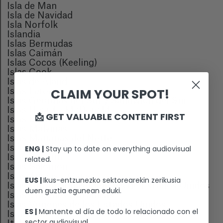
Isla de Man
Isla de Navidad
Isla Norfolk
Islandia
Islas Bermudas
Islas Caimán
Islas Cocos (Keeling)
Islas Cook
Islas de Åland
CLAIM YOUR SPOT!
Islas Feroe
Islas Georgias del Sur y Sandwich del Sur
Islas Heard y McDonald
📩 GET VALUABLE CONTENT FIRST
Islas Maldivas
Islas Malvinas
Islas Marianas del Norte
Islas Marshall
ENG |
Stay up to date on everything audiovisual
Islas Pitcairn
related.
Islas Salomón
Islas Turcas y Caicos
EUS |
Ikus-entzunezko sektorearekin zerikusia
Islas Ultramarinas Menores de Estados Unidos
duen guztia egunean eduki.
Islas Vírgenes Británicas
Islas Vírgenes de los Estados Unidos
ES |
Mantente al día de todo lo relacionado con el
Israel
sector audiovisual.