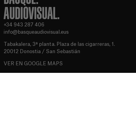
AUDIOVISUAL.
+34 943 287 406
info@basqueaudiovisual.eus
Tabakalera, 3ª planta. Plaza de las cigarreras, 1.
20012 Donostia / San Sebastián
VER EN GOOGLE MAPS
Condiciones de uso
Política de privacidad
Política de cookies
Medios