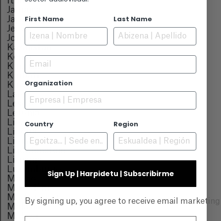
Italia
Jamaica
First Name
Last Name
Japón
Jersey
Jordania
Kazajistán
Kenia
Email
Kirguistán
Kiribati
Organization
Kuwait
Laos
Lesoto
Letonia
Líbano
Country
Region
Liberia
Libia
Liechtenstein
Lituania
Luxemburgo
Sign Up | Harpidetu | Subscribirme
Macao
Macedônia
Madagascar
By signing up, you agree to receive email marketin
Malasia
Malawi