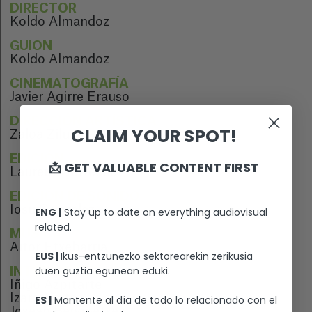
DIRECTOR
Koldo Almandoz
GUION
Koldo Almandoz
CINEMATOGRAFÍA
Javier Agirre Erauso
DIRECCIÓN ARTÍSTICA
CLAIM YOUR SPOT!
Zaloa Ziluaga
EDICIÓN
📩 GET VALUABLE CONTENT FIRST
Laurent Dufreche
EDICIÓN DE SONIDO
Iosu Gonzalez
ENG |
Stay up to date on everything audiovisual
related.
MÚSICA
Aitor Etxebarria
EUS |
Ikus-entzunezko sektorearekin zerikusia
duen guztia egunean eduki.
INTÉRPRETES
Iñigo Azpitarte
Izaro Nieto
ES |
Mantente al día de todo lo relacionado con el
Josean Bengoetxea