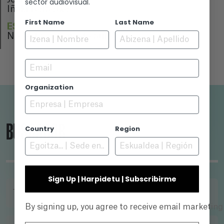
sector audiovisual.
Iñaki Beraetxe
First Name
Last Name
ESTRENO
No se ha estrenado aún
Email
Organization
BUSCADOR
Country
Region
Sign Up | Harpidetu | Subscribirme
TÍTULO
By signing up, you agree to receive email marketin