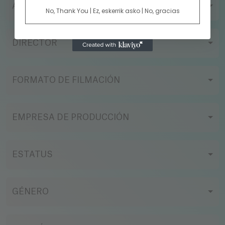
AÑO
No, Thank You | Ez, eskerrik asko | No, gracias
DIRECTOR
FORMATO DE FILMACIÓN
EMPRESA DE PRODUCCIÓN
ESTATUS
GÉNERO