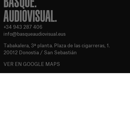
BASQUE.
AUDIOVISUAL.
+34 943 287 406
info@basqueaudiovisual.eus
Tabakalera, 3ª planta. Plaza de las cigarreras, 1.
20012 Donostia / San Sebastián
VER EN GOOGLE MAPS
Condiciones de uso
Política de privacidad
Política de cookies
Medios