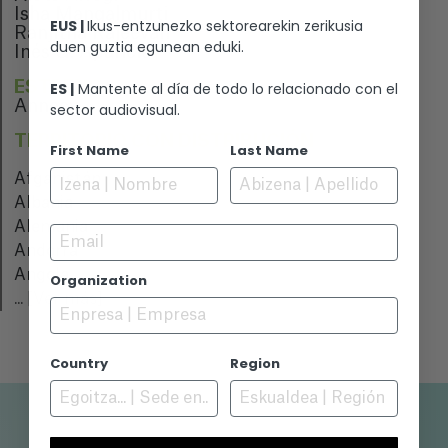
Isha Mangalmurti
EUS |
Ikus-entzunezko sektorearekin zerikusia
Ranjitha Rajeevan
duen guztia egunean eduki.
Inés G. Aparicio
ESTRENO
ES |
Mantente al día de todo lo relacionado con el
Annecy
sector audiovisual.
TERRITORIO CON DISTRIBUCIÓN
First Name
Last Name
Afganistán
Albania
Alemania
Email
Andorra
Angola
Organization
...
[Ver más]
Country
Region