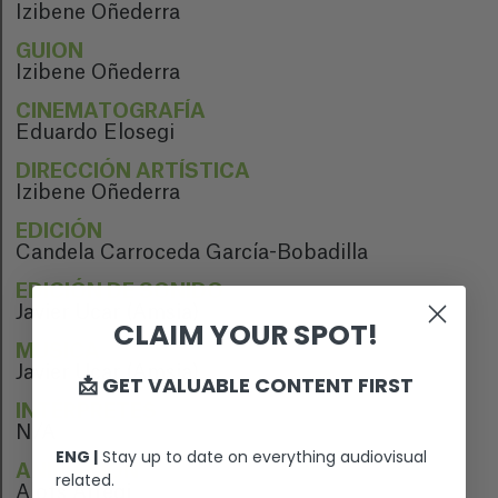
Izibene Oñederra
GUION
Izibene Oñederra
CINEMATOGRAFÍA
Eduardo Elosegi
DIRECCIÓN ARTÍSTICA
Izibene Oñederra
EDICIÓN
Candela Carroceda García-Bobadilla
EDICIÓN DE SONIDO
Javier Ucar (Amsia)
CLAIM YOUR SPOT!
MÚSICA
Javier Ucar (Amsia)
📩 GET VALUABLE CONTENT FIRST
INTÉRPRETES
N/A
ENG |
Stay up to date on everything audiovisual
ANIMACIÓN
related.
Alots Arregi