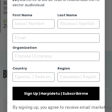
Ranjitha Rajeevan
sector audiovisual.
Izibene Oñederra
Inés G. Aparicio
First Name
Last Name
ESTRENO
Zinebi
Email
Organization
Country
Region
BUSCADOR
Sign Up | Harpidetu | Subscribirme
TÍTULO
By signing up, you agree to receive email marketin