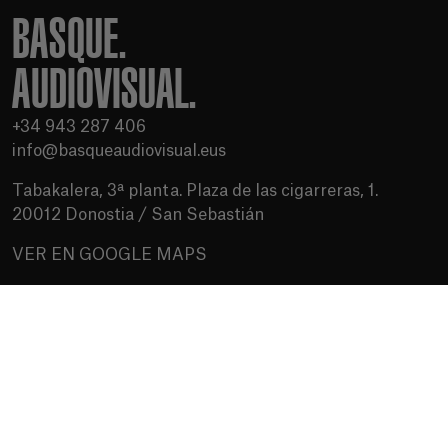
BASQUE.
AUDIOVISUAL.
+34 943 287 406
info@basqueaudiovisual.eus
Tabakalera, 3ª planta. Plaza de las cigarreras, 1.
20012 Donostia / San Sebastián
VER EN GOOGLE MAPS
Condiciones de uso
Política de privacidad
Política de cookies
Medios