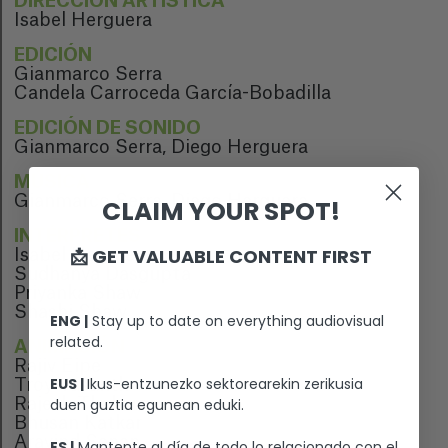
DIRECCIÓN ARTÍSTICA
Isabel Herguera
EDICIÓN
Gianmarco Serra
Candela Carroceda García-Bobadilla
EDICIÓN DE SONIDO
Gianmarco Serra, Diego Herguera
MÚSICA
Gianmarco Serra, Diego Herguera
CLAIM YOUR SPOT!
INTÉRPRETES
📩 GET VALUABLE CONTENT FIRST
Isabel Herguera
Sudhanya Dasgupta
Priyanka Shaw
Shashi Shaw
ENG |
Stay up to date on everything audiovisual
related.
ANIMACIÓN
Rajiv Eipe
EUS |
Ikus-entzunezko sektorearekin zerikusia
Troy Vasanth
Rajesh Thakare
duen guztia egunean eduki.
Bhusan Katkar
Aravind Senan
ES |
Mantente al día de todo lo relacionado con el