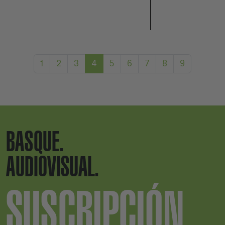
1
2
3
4
5
6
7
8
9
BASQUE.
AUDIOVISUAL.
SUSCRIPCIÓN