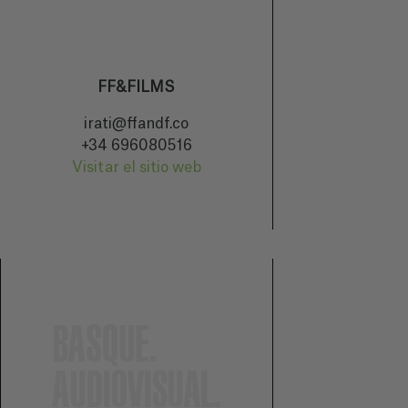
FF&FILMS
irati@ffandf.co
+34 696080516
Visitar el sitio web