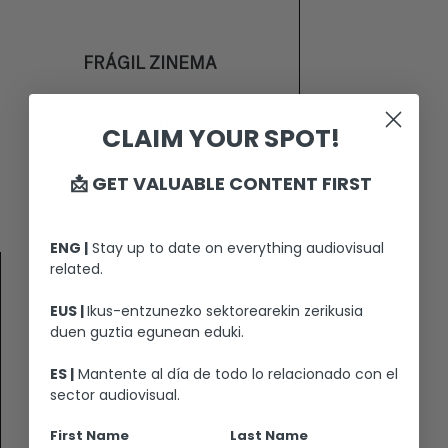
FRÁGIL ZINEMA
fragil@fragil.net
945154842
CLAIM YOUR SPOT!
Visitar el sitio web
📩 GET VALUABLE CONTENT FIRST
ENG |
Stay up to date on everything audiovisual
related.
EUS |
Ikus-entzunezko sektorearekin zerikusia
duen guztia egunean eduki.
ES |
Mantente al día de todo lo relacionado con el
sector audiovisual.
First Name
Last Name