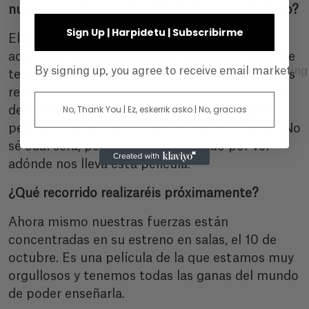
nuevas puertas en otros festivales, por ejemplo?
Sign Up | Harpidetu | Subscribirme
El timing de la película no ha sido el más
adecuado, ya que queríamos estrenarla antes de
By signing up, you agree to receive email marketin
terminar el año, y al acabarla en septiembre nos
resulta imposible moverla por festivales antes
No, Thank You | Ez, eskerrik asko | No, gracias
del estreno. Pero siempre he pensado que las
películas están vivas y encuentran su camino. No
sé cuál será, pero estoy emocionado por ver
adónde nos lleva esta película.
¿Qué recorrido realizaréis próximamente?
Ahora mismo nuestras fuerzas están
concentradas en su estreno en salas, el 10 de
octubre. Es una película de la que estamos muy
orgullosos y tenemos todas las ganas del mundo
de poder enseñarla.