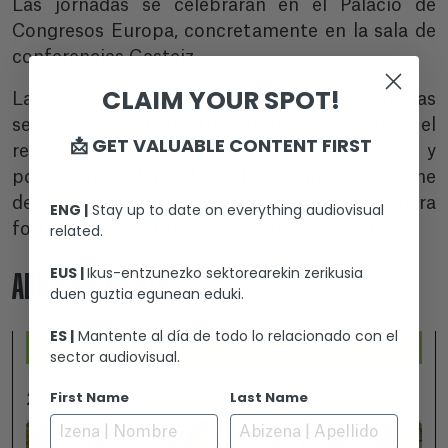
Las jornadas se celebrarán en el Palacio de
Congresos Europa, concretamente en la sala de
conferencias Gasteiz.
CLAIM YOUR SPOT!
La elección de Vitoria-Gasteiz como una de las
sedes de este encuentro internacional subraya el
📩 GET VALUABLE CONTENT FIRST
reconocimiento a la calidad del cine vasco y
pone en valor el trabajo que se viene
desarrollando en los últimos años para
ENG |
Stay up to date on everything audiovisual
fortalecer el sector audiovisual en Euskadi.
related.
EUS |
Ikus-entzunezko sektorearekin zerikusia
ADICIONALMENTE
duen guztia egunean eduki.
ES |
Mantente al día de todo lo relacionado con el
sector audiovisual.
First Name
Last Name
2026-07-25