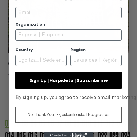
Email
Organization
Country
Region
GAMBOA ZINEMALDIA EN VITORIA-GASTEIZ
Ver +
Sign Up | Harpidetu | Subscribirme
By signing up, you agree to receive email marketin
No, Thank You | Ez, eskerrik asko | No, gracias
01
02
03
04
05
06
07
08
09
010
011
012
013
014
015
016
017
018
019
020
021
022
023
024