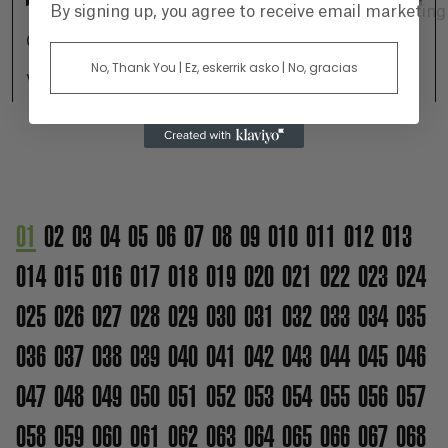
By signing up, you agree to receive email marketin
GAMBOA ZINEMALDIA EN VITORIA-GASTEIZ
No, Thank You | Ez, eskerrik asko | No, gracias
Ver +
01
02
03
04
05
06
07
08
09
010
011
012
013
014
015
016
017
018
019
020
021
022
023
024
025
026
027
028
029
030
031
032
033
034
035
036
037
038
039
040
041
042
043
044
045
046
047
048
049
050
051
052
053
054
055
056
057
058
059
060
061
062
063
064
065
066
067
068