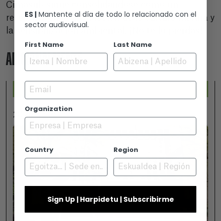
Cimasub sigue consolidándose como un
ES |
Mantente al día de todo lo relacionado con el
referente en la divulgación de la cultura marina y
sector audiovisual.
la sensibilización ambiental. ¡No te lo pierdas!
First Name
Last Name
ADICIONALMENTE
Email
Organization
2026-07-25
Country
Region
Sign Up | Harpidetu | Subscribirme