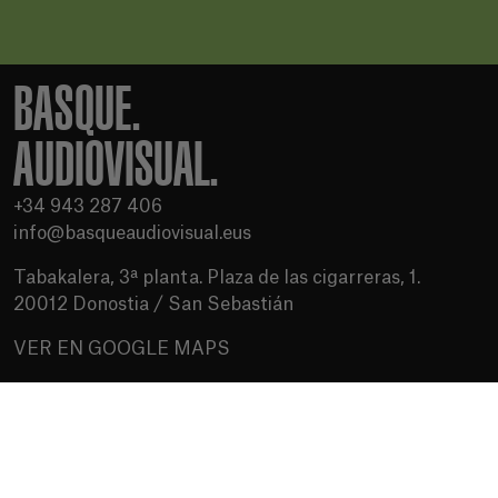
BASQUE.
AUDIOVISUAL.
+34 943 287 406
info@basqueaudiovisual.eus
Tabakalera, 3ª planta. Plaza de las cigarreras, 1.
20012 Donostia / San Sebastián
VER EN GOOGLE MAPS
Condiciones de uso
Política de privacidad
Política de cookies