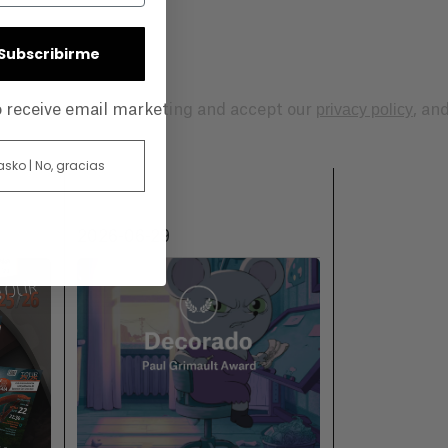
| Subscribirme
privacy policy
to receive email marketing and accept our
, an
 asko | No, gracias
2026-06-29
2026-06-18