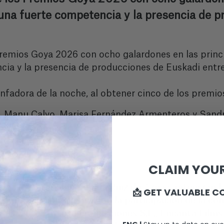
una fuerte competencia y la presencia de p
 Premios Goya 2026 con ocho galardones en las princ
a y la presencia de producciones de Euskadi entre 
iunfadora de la noche, al obtener cinco de los premi
a, Manu Calvo, Marisa Fernández Armenteros y San
 de Azúa
Ruiz de Azúa
tricia López Arnaiz
CLAIM YOUR
ore Aranburu
la trayectoria de Alauda Ruiz de Azúa y refuerzan 
📩 GET VALUABLE C
. La producción cuenta con la participación de la c
a S.L.U., Colosé Producciones S.L., Encanta Films S