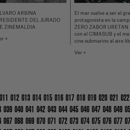
LVARO ARBINA
El mar vuelve a ser el gr
RESIDENTE DEL JURADO
protagonista en la cam
E ZINEMALDIA
ZERO ZABOR URETAN 
con el CIMASUB y el me
er +
cine submarino al aire li
Ver +
011
012
013
014
015
016
017
018
019
020
021
022
8
039
040
041
042
043
044
045
046
047
048
049
0
6
067
068
069
070
071
072
073
074
075
076
077
0