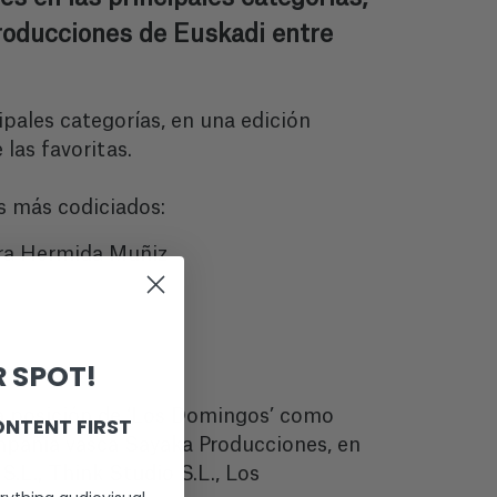
roducciones de Euskadi entre
ipales categorías, en una edición
las favoritas.
os más codiciados:
dra Hermida Muñiz
 SPOT!
la posición de ‘Los Domingos’ como
ONTENT FIRST
ompañía vasca Sayaka Producciones, en
.L., Think Studio S.L., Los