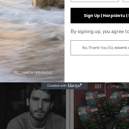
emiadas y nominadas por el trabajo realizado!
Sign Up | Harpidetu 
E
By signing up, you agree 
No, Thank You | Ez, eskerrik
026-07-06
2026-06-29