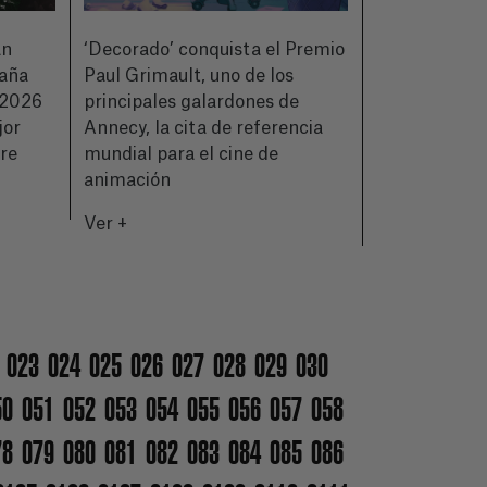
an
‘Decorado’ conquista el Premio
CIMASUB pre
paña
Paul Grimault, uno de los
de su 50ª ed
2026
principales galardones de
a quienes hic
jor
Annecy, la cita de referencia
historia del 
bre
mundial para el cine de
Ver +
animación
Ver +
023
024
025
026
027
028
029
030
50
051
052
053
054
055
056
057
058
78
079
080
081
082
083
084
085
086