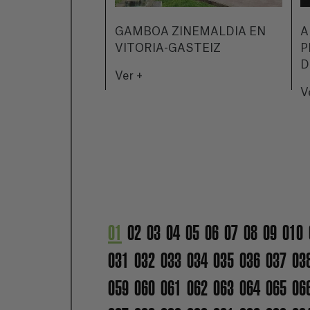
GAMBOA ZINEMALDIA EN
A
VITORIA-GASTEIZ
P
D
Ver +
V
01
02
03
04
05
06
07
08
09
010
031
032
033
034
035
036
037
03
059
060
061
062
063
064
065
06