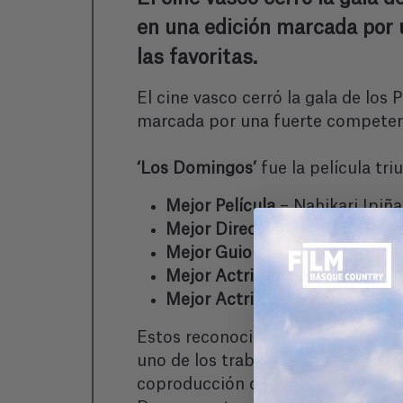
en una edición marcada por 
las favoritas.
El cine vasco cerró la gala de los
marcada por una fuerte competenci
‘Los Domingos’
fue la película tr
Mejor Película
– Nahikari Ipiñ
Mejor Dirección
– Alauda Ruiz
Mejor Guion Original
– Alauda 
Mejor Actriz Protagonista
– Pa
Mejor Actriz de Reparto
– Nag
Estos reconocimientos consolidan 
uno de los trabajos clave del año
coproducción con Buena Pinta Medi